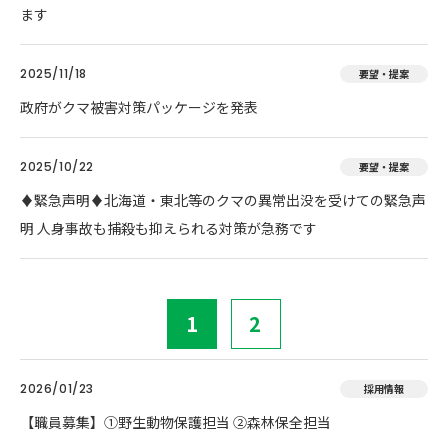
ます
2025/11/18
要望・提案
政府がクマ被害対策パッケージを発表
2025/10/22
要望・提案
♦️緊急声明♦️北海道・東北等のクマの異常出没を受けての緊急声
明 人身事故も捕殺も抑えられる対策が急務です
1
2
2026/01/23
採用情報
【職員募集】①野生動物保護担当 ②森林保全担当