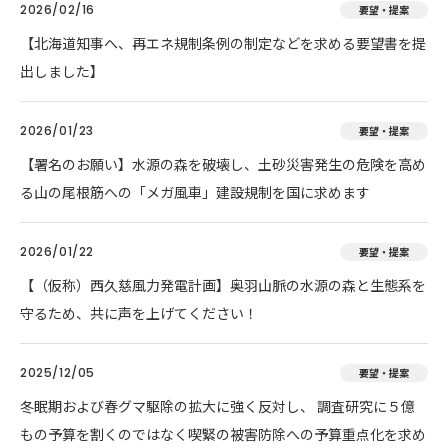
2026/02/16
要望・提案
【北海道知事へ、再エネ規制条例の制定などを求める要望書を提
出しました】
2026/01/23
要望・提案
【署名のお願い】水源の森を破壊し、土砂災害発生の危険を高め
る山の尾根筋への「メガ風車」建設規制を国に求めます
2026/01/22
要望・提案
【（仮称）西久慈風力発電計画】奥羽山脈の水源の森と生態系を
守るため、共に声を上げてください！
2025/12/05
要望・提案
冬眠期および春グマ駆除の拡大に強く反対し、 調査研究に５億
もの予算を割くのではなく喫緊の被害防除への予算重点化を求め