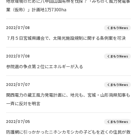
地球環境のために八甲田山国有林を伐採？「みちのく風力発電事
業（仮称）」計画地1万7300ha
2022/07/08
くまもりNews
７月５日宮城県議会で、太陽光施設規制に関する条例案を可決
2022/07/08
くまもりNews
参院選の争点第２位にエネルギーが入る
2022/07/07
くまもりNews
関西電力の蔵王風力発電計画に、地元も、宮城・山形両県知事も
一斉に反対を明言
2022/07/05
くまもりNews
防護網に引っかかったニホンカモシカの子どもを近くの住民が救