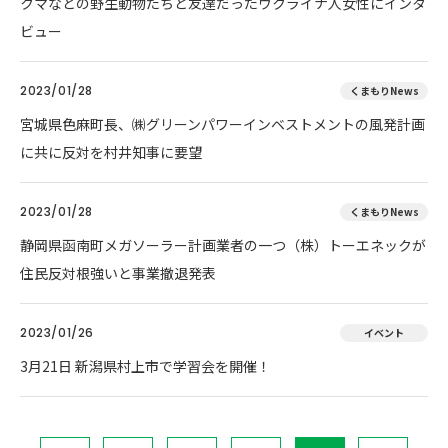
クマなどの野生動物たちと友達だったウクライナ人女性にインタ
ビュー
2023/01/28
くまもりNews
宮城県色麻町長、㈱グリーンパワーインベストメントの風発計画
に共に反対を村井知事に要望
2023/01/28
くまもりNews
静岡県函南町メガソーラー計画業者の一つ（株）トーエネックが
住民反対根強いと事業撤退発表
2023/01/26
イベント
3月21日 新潟県村上市で学習会を開催！