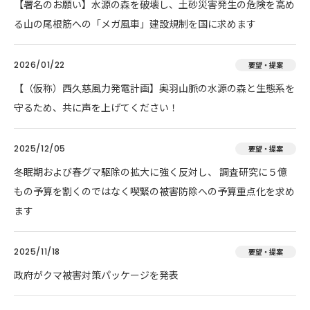
【署名のお願い】水源の森を破壊し、土砂災害発生の危険を高め
る山の尾根筋への「メガ風車」建設規制を国に求めます
2026/01/22
要望・提案
【（仮称）西久慈風力発電計画】奥羽山脈の水源の森と生態系を
守るため、共に声を上げてください！
2025/12/05
要望・提案
冬眠期および春グマ駆除の拡大に強く反対し、 調査研究に５億
もの予算を割くのではなく喫緊の被害防除への予算重点化を求め
ます
2025/11/18
要望・提案
政府がクマ被害対策パッケージを発表