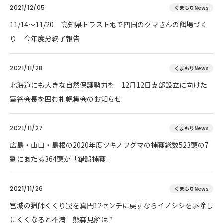
2021/12/05
くまもりNews
11/14～11/20 高知県トラスト地で四国のクマさんの餌場づく
り 今年度分終了報告
2021/11/28
くまもりNews
北海道にも大きな自然保護勢力を 12月12日支部設立に向けた
室谷会長を囲む札幌集会のお知らせ
2021/11/27
くまもりNews
広島・山口・島根の2020年度ツキノワグマの捕獲総数523頭の7
割にあたる364頭が「錯誤捕獲」
2021/11/26
くまもりNews
宮城の猟師くくり罠を真円12センチに戻すならイノシシを駆除し
にくくなると不満 熊森見解は？