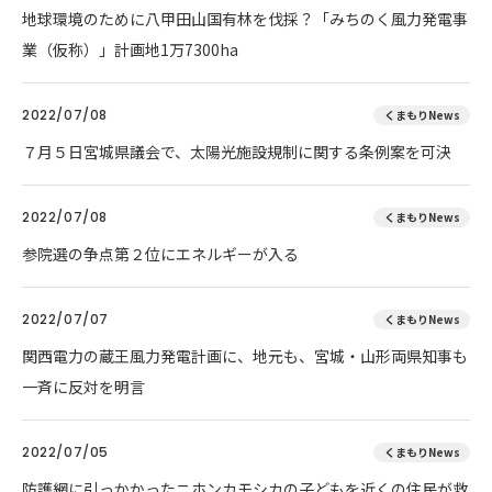
地球環境のために八甲田山国有林を伐採？「みちのく風力発電事
業（仮称）」計画地1万7300ha
2022/07/08
くまもりNews
７月５日宮城県議会で、太陽光施設規制に関する条例案を可決
2022/07/08
くまもりNews
参院選の争点第２位にエネルギーが入る
2022/07/07
くまもりNews
関西電力の蔵王風力発電計画に、地元も、宮城・山形両県知事も
一斉に反対を明言
2022/07/05
くまもりNews
防護網に引っかかったニホンカモシカの子どもを近くの住民が救