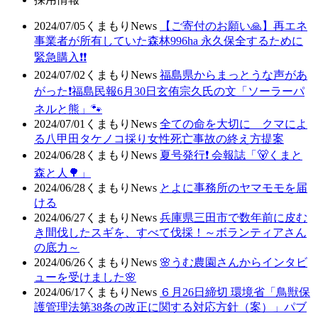
2024/07/05
くまもりNews
【ご寄付のお願い🙏】再エネ
事業者が所有していた森林996ha 永久保全するために
緊急購入❗❗
2024/07/02
くまもりNews
福島県からまっとうな声があ
がった❗福島民報6月30日玄侑宗久氏の文「ソーラーパ
ネルと熊」🐾
2024/07/01
くまもりNews
全ての命を大切に クマによ
る八甲田タケノコ採り女性死亡事故の終え方提案
2024/06/28
くまもりNews
夏号発行❗️ 会報誌「🐻くまと
森と人🌳」
2024/06/28
くまもりNews
とよに事務所のヤマモモを届
ける
2024/06/27
くまもりNews
兵庫県三田市で数年前に皮む
き間伐したスギを、すべて伐採！～ボランティアさん
の底力～
2024/06/26
くまもりNews
🌸うむ農園さんからインタビ
ューを受けました🌸
2024/06/17
くまもりNews
６月26日締切 環境省「鳥獣保
護管理法第38条の改正に関する対応方針（案）」パブ