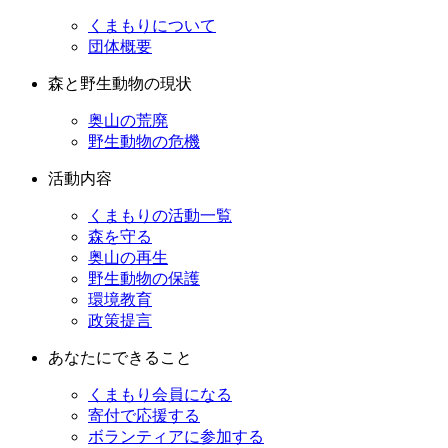
くまもりについて
団体概要
森と野生動物の現状
奥山の荒廃
野生動物の危機
活動内容
くまもりの活動一覧
森を守る
奥山の再生
野生動物の保護
環境教育
政策提言
あなたにできること
くまもり会員になる
寄付で応援する
ボランティアに参加する