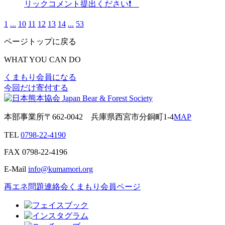
リックコメント提出ください❗
1
...
10
11
12
13
14
...
53
ページトップに戻る
WHAT YOU CAN DO
くまもり会員になる
今回だけ寄付する
本部事業所
〒662-0042
兵庫県西宮市分銅町1-4
MAP
TEL
0798-22-4190
FAX
0798-22-4196
E-Mail
info@kumamori.org
再エネ問題連絡会
くまもり会員ページ