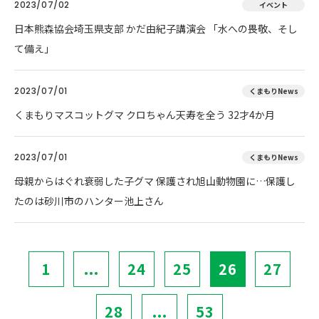
2023/07/02
イベント
日本熊森協会埼玉県支部 かだ由紀子講演会 「水への畏敬、そし
て備え」
2023/07/01
くまもりNews
くまもりマスコットグマ クロちゃん天寿を全う 32才4か月
2023/07/01
くまもりNews
母親からはぐれ衰弱した子グマ 保護され旭山動物園に…保護し
たのは砂川市のハンター池上さん
1
...
24
25
26
27
28
...
53