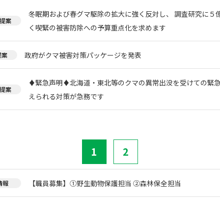
冬眠期および春グマ駆除の拡大に強く反対し、 調査研究に５
提案
く喫緊の被害防除への予算重点化を求めます
政府がクマ被害対策パッケージを発表
提案
♦️緊急声明♦️北海道・東北等のクマの異常出没を受けての緊
提案
えられる対策が急務です
1
2
【職員募集】①野生動物保護担当 ②森林保全担当
情報