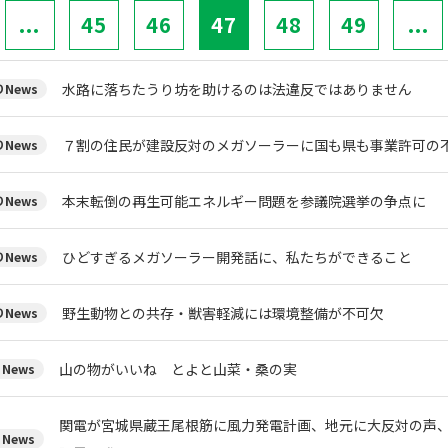
...
45
46
47
48
49
...
水路に落ちたうり坊を助けるのは法違反ではありません
News
７割の住民が建設反対のメガソーラーに国も県も事業許可の
News
本末転倒の再生可能エネルギー問題を参議院選挙の争点に
News
ひどすぎるメガソーラー開発話に、私たちができること
News
野生動物との共存・獣害軽減には環境整備が不可欠
News
山の物がいいね とよと山菜・桑の実
News
関電が宮城県蔵王尾根筋に風力発電計画、地元に大反対の声
News