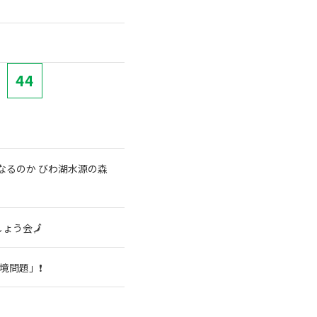
44
なるのか びわ湖水源の森
ょう会🗾
境問題」❗