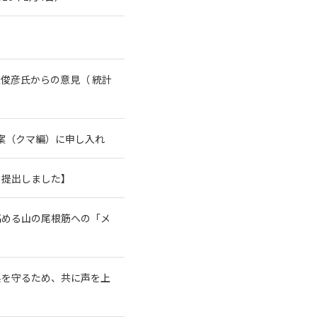
俊彦氏からの意見（ 統計
案（クマ編）に申し入れ
を提出しました】
高める山の尾根筋への「メ
系を守るため、共に声を上