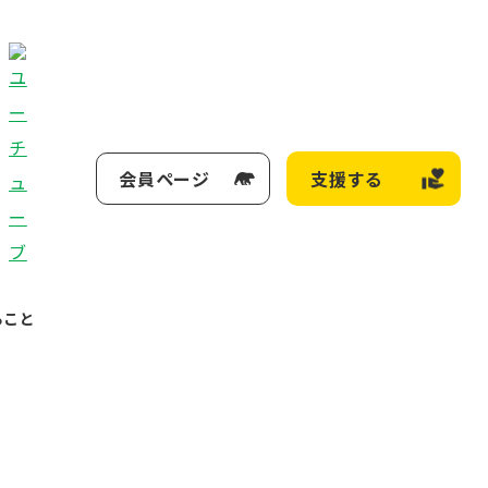
会員ページ
支援する
ること