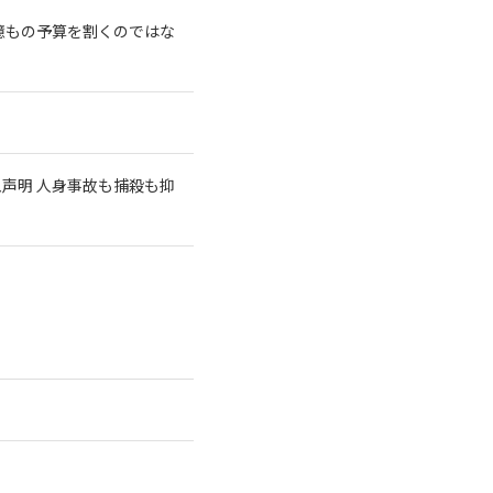
億もの予算を割くのではな
急声明 人身事故も捕殺も抑