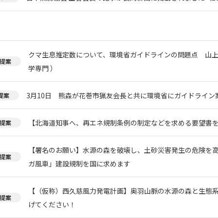
クマ生息推定数について、環境省ガイドラインの問題点 山上
提案
学専門 ）
3月10日 熊森が花巻市猟友会長と共に環境省にガイドライン
提案
【北海道知事へ、再エネ規制条例の制定などを求める要望書
提案
【署名のお願い】水源の森を破壊し、土砂災害発生の危険を
提案
ガ風車」建設規制を国に求めます
【（仮称）西久慈風力発電計画】奥羽山脈の水源の森と生態
提案
げてください！