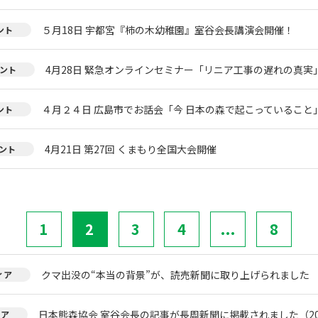
５月18日 宇都宮『柿の木幼稚園』室谷会長講演会開催！
ント
4月28日 緊急オンラインセミナー「リニア工事の遅れの真実
ント
４月２４日 広島市でお話会「今 日本の森で起こっていること
ント
4月21日 第27回 くまもり全国大会開催
ント
1
2
3
4
...
8
クマ出没の“本当の背景”が、読売新聞に取り上げられました
ィア
日本熊森協会 室谷会長の記事が長周新聞に掲載されました（20
ィア