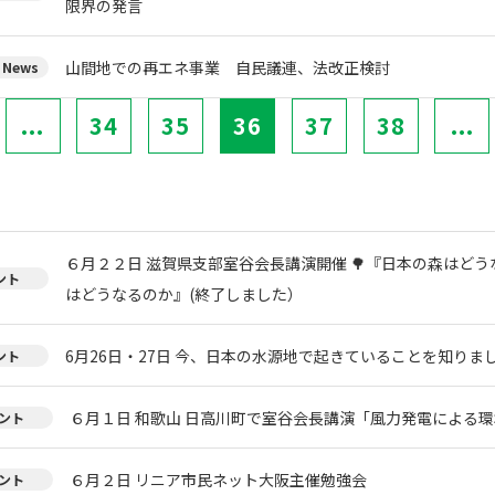
限界の発言
山間地での再エネ事業 自民議連、法改正検討
News
...
34
35
36
37
38
...
６月２２日 滋賀県支部室谷会長講演開催 🌳『日本の森はどう
ント
はどうなるのか』(終了しました）
6月26日・27日 今、日本の水源地で起きていることを知りまし
ント
６月１日 和歌山 日高川町で室谷会長講演「風力発電による環
ント
６月２日 リニア市民ネット大阪主催勉強会
ント