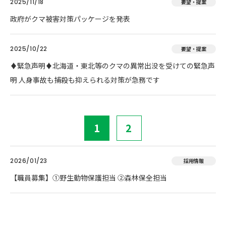
2025/11/18
要望・提案
政府がクマ被害対策パッケージを発表
2025/10/22
要望・提案
♦️緊急声明♦️北海道・東北等のクマの異常出没を受けての緊急声
明 人身事故も捕殺も抑えられる対策が急務です
1
2
2026/01/23
採用情報
【職員募集】①野生動物保護担当 ②森林保全担当