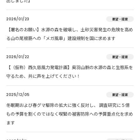
出しました】
2026/01/23
要望・提案
【署名のお願い】水源の森を破壊し、土砂災害発生の危険を高め
る山の尾根筋への「メガ風車」建設規制を国に求めます
2026/01/22
要望・提案
【（仮称）西久慈風力発電計画】奥羽山脈の水源の森と生態系を
守るため、共に声を上げてください！
2025/12/05
要望・提案
冬眠期および春グマ駆除の拡大に強く反対し、 調査研究に５億
もの予算を割くのではなく喫緊の被害防除への予算重点化を求め
ます