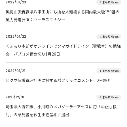
2022/01/23
くまもりNews
奥羽山脈青森県八甲田山にも山を大破壊する国内最大級150基の
風力発電計画：ユーラスエナジー
2022/01/22
くまもりNews
くまもり本部がオンラインでクマガイドライン（環境省）の勉強
会 パブコメ締め切り1月26日
2022/01/21
くまもりNews
ヒグマ保護管理計画に対するパブリックコメント 2例紹介
2021/12/31
くまもりNews
埼玉県大野知事、小川町のメガソーラーアセスに初「中止も検
討」の意見書を萩生田経産相に提出