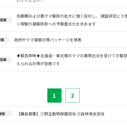
冬眠期および春グマ駆除の拡大に強く反対し、 調査研究に５
提案
く喫緊の被害防除への予算重点化を求めます
政府がクマ被害対策パッケージを発表
提案
♦️緊急声明♦️北海道・東北等のクマの異常出没を受けての緊
提案
えられる対策が急務です
1
2
【職員募集】①野生動物保護担当 ②森林保全担当
情報