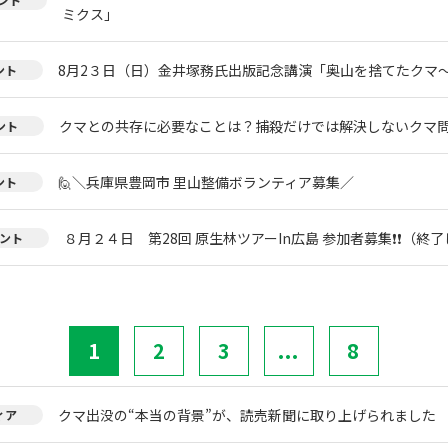
ミクス」
8月2３日（日）金井塚務氏出版記念講演「奥山を捨てたクマ
ント
クマとの共存に必要なことは？捕殺だけでは解決しないクマ
ント
🙋＼兵庫県豊岡市 里山整備ボランティア募集／
ント
８月２４日 第28回 原生林ツアーIn広島 参加者募集❗❗（終
ント
1
2
3
...
8
クマ出没の“本当の背景”が、読売新聞に取り上げられました
ィア