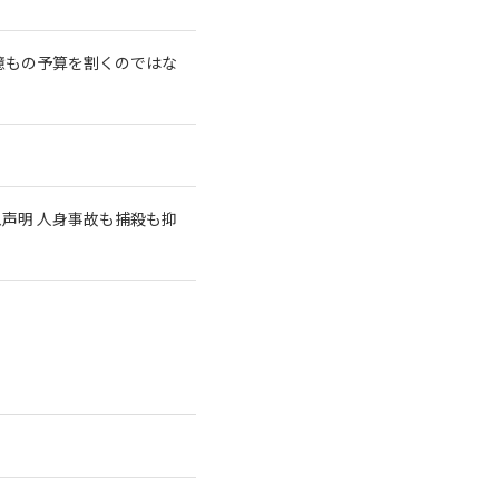
億もの予算を割くのではな
急声明 人身事故も捕殺も抑