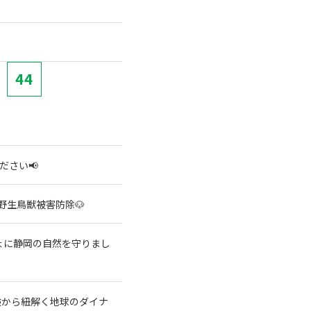
44
ださい📢
野生鳥獣被害防除🐶
ょに静岡の自然を守りまし
験から紐解く地球のダイナ