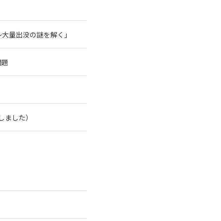
～大量出没の謎を解く」
問題
了しました）