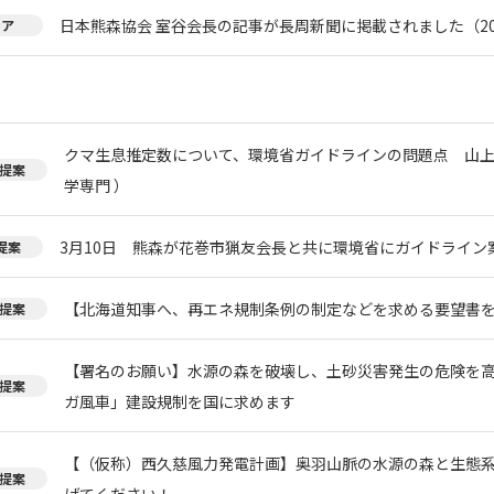
日本熊森協会 室谷会長の記事が長周新聞に掲載されました（20
ィア
クマ生息推定数について、環境省ガイドラインの問題点 山上
提案
学専門 ）
3月10日 熊森が花巻市猟友会長と共に環境省にガイドライン
提案
【北海道知事へ、再エネ規制条例の制定などを求める要望書
提案
【署名のお願い】水源の森を破壊し、土砂災害発生の危険を
提案
ガ風車」建設規制を国に求めます
【（仮称）西久慈風力発電計画】奥羽山脈の水源の森と生態
提案
げてください！