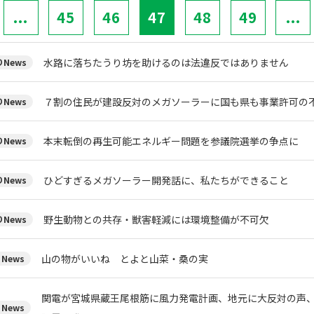
...
45
46
47
48
49
...
水路に落ちたうり坊を助けるのは法違反ではありません
News
７割の住民が建設反対のメガソーラーに国も県も事業許可の
News
本末転倒の再生可能エネルギー問題を参議院選挙の争点に
News
ひどすぎるメガソーラー開発話に、私たちができること
News
野生動物との共存・獣害軽減には環境整備が不可欠
News
山の物がいいね とよと山菜・桑の実
News
関電が宮城県蔵王尾根筋に風力発電計画、地元に大反対の声
News