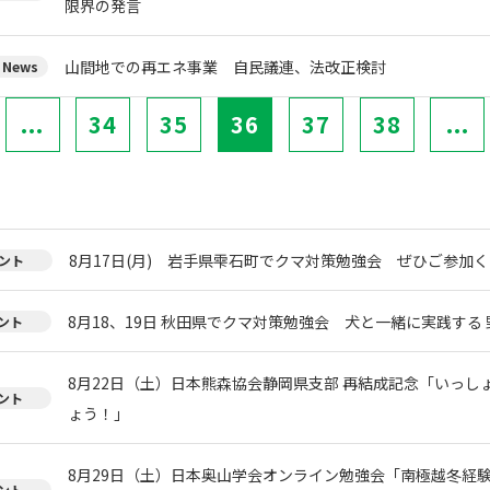
限界の発言
山間地での再エネ事業 自民議連、法改正検討
News
...
34
35
36
37
38
...
8月17日(月) 岩手県雫石町でクマ対策勉強会 ぜひご参加く
ント
8月18、19日 秋田県でクマ対策勉強会 犬と一緒に実践する 
ント
8月22日（土）日本熊森協会静岡県支部 再結成記念「いっし
ント
ょう！」
8月29日（土）日本奥山学会オンライン勉強会「南極越冬経
ント