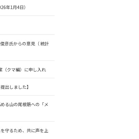
26年1月4日）
俊彦氏からの意見（ 統計
案（クマ編）に申し入れ
を提出しました】
高める山の尾根筋への「メ
系を守るため、共に声を上