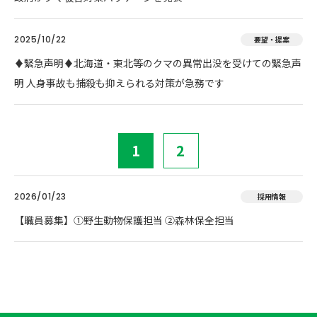
2025/10/22
要望・提案
♦️緊急声明♦️北海道・東北等のクマの異常出没を受けての緊急声
明 人身事故も捕殺も抑えられる対策が急務です
1
2
2026/01/23
採用情報
【職員募集】①野生動物保護担当 ②森林保全担当