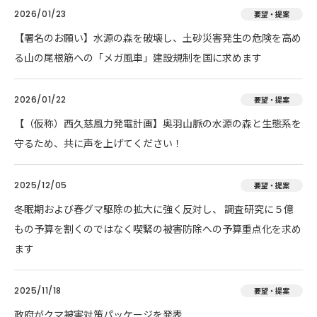
2026/01/23
要望・提案
【署名のお願い】水源の森を破壊し、土砂災害発生の危険を高め
る山の尾根筋への「メガ風車」建設規制を国に求めます
2026/01/22
要望・提案
【（仮称）西久慈風力発電計画】奥羽山脈の水源の森と生態系を
守るため、共に声を上げてください！
2025/12/05
要望・提案
冬眠期および春グマ駆除の拡大に強く反対し、 調査研究に５億
もの予算を割くのではなく喫緊の被害防除への予算重点化を求め
ます
2025/11/18
要望・提案
政府がクマ被害対策パッケージを発表