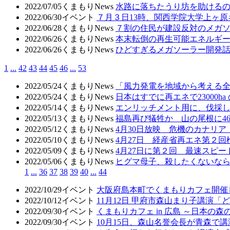
2022/07/05
くまもりNews
水路に落ちたうり坊を助ける
2022/06/30
イベント
７月３日13時、関西学院大学上ヶ原
2022/06/28
くまもりNews
７割の住民が建設反対のメガ
2022/06/26
くまもりNews
本末転倒の再生可能エネルギ
2022/06/26
くまもりNews
ひどすぎるメガソーラー開発
1
...
42
43
44
45
46
...
53
2022/05/24
くまもりNews
「風力発電を地域から考える
2022/05/24
くまもりNews
日本はすでに再エネで23000
2022/05/14
くまもりNews
エンリッチメント用に、伐採
2022/05/13
くまもりNews
福島再び犠牲か 山の尾根に4
2022/05/12
くまもりNews
4月30日放映 危機のカナリ
2022/05/10
くまもりNews
4月27日 経産省再エネ第２
2022/05/09
くまもりNews
4月27日に第２回 最速スピ
2022/05/06
くまもりNews
ヒグマ母子、殺したくないな
1
...
36
37
38
39
40
...
44
2022/10/29
イベント
大阪府島本町でくまもりカフェ開催
2022/10/12
イベント
11月12日 甲府市森山まり子講演
2022/09/30
イベント
くまもりカフェ in 広島 ～日本の
2022/09/30
イベント
10月15日、森山名誉会長が青森で