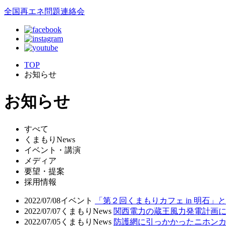
全国再エネ問題連絡会
TOP
お知らせ
お知らせ
すべて
くまもりNews
イベント・講演
メディア
要望・提案
採用情報
2022/07/08
イベント
「第２回くまもりカフェ in 明石
2022/07/07
くまもりNews
関西電力の蔵王風力発電計画
2022/07/05
くまもりNews
防護網に引っかかったニホン