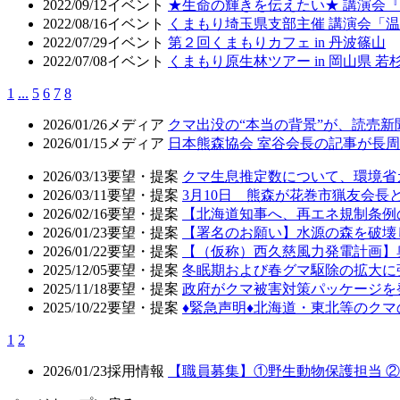
2022/09/12
イベント
★生命の輝きを伝えたい★ 講演会
2022/08/16
イベント
くまもり埼玉県支部主催 講演会「
2022/07/29
イベント
第２回くまもりカフェ in 丹波篠山
2022/07/08
イベント
くまもり原生林ツアー in 岡山県 
1
...
5
6
7
8
2026/01/26
メディア
クマ出没の“本当の背景”が、読売
2026/01/15
メディア
日本熊森協会 室谷会長の記事が長周新
2026/03/13
要望・提案
クマ生息推定数について、環境省
2026/03/11
要望・提案
3月10日 熊森が花巻市猟友会
2026/02/16
要望・提案
【北海道知事へ、再エネ規制条例
2026/01/23
要望・提案
【署名のお願い】水源の森を破壊
2026/01/22
要望・提案
【（仮称）西久慈風力発電計画】
2025/12/05
要望・提案
冬眠期および春グマ駆除の拡大に
2025/11/18
要望・提案
政府がクマ被害対策パッケージを
2025/10/22
要望・提案
♦️緊急声明♦️北海道・東北等の
1
2
2026/01/23
採用情報
【職員募集】①野生動物保護担当 