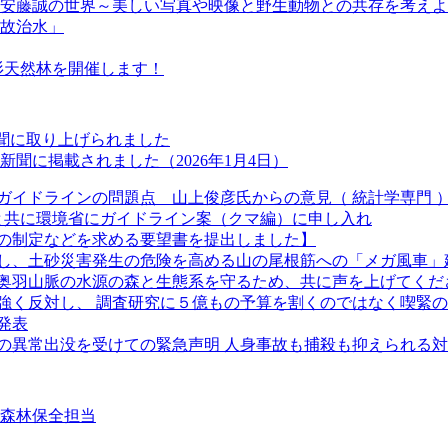
『安藤誠の世界～美しい写真や映像と野生動物との共存を考え
温故治水」
若杉天然林を開催します！
新聞に取り上げられました
聞に掲載されました（2026年1月4日）
ガイドラインの問題点 山上俊彦氏からの意見（ 統計学専門 
長と共に環境省にガイドライン案（クマ編）に申し入れ
の制定などを求める要望書を提出しました】
し、土砂災害発生の危険を高める山の尾根筋への「メガ風車」
奥羽山脈の水源の森と生態系を守るため、共に声を上げてくだ
強く反対し、 調査研究に５億もの予算を割くのではなく喫緊
発表
クマの異常出没を受けての緊急声明 人身事故も捕殺も抑えられる
②森林保全担当