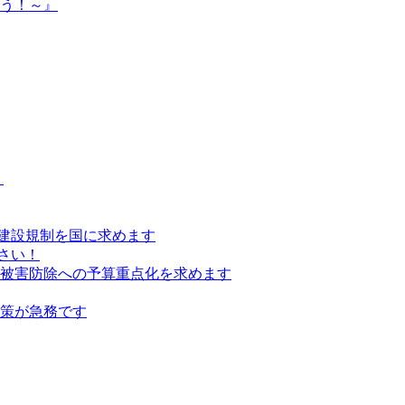
よう！～』
）
建設規制を国に求めます
さい！
の被害防除への予算重点化を求めます
対策が急務です