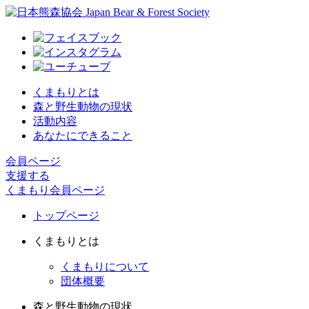
くまもりとは
森と野生動物の現状
活動内容
あなたにできること
会員ページ
支援する
くまもり会員ページ
トップページ
くまもりとは
くまもりについて
団体概要
森と野生動物の現状