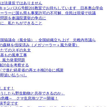
のは法違反ではありません
キャンパスG号館201教室でお待ちしています 日本奥山学会
ソーラーに国も県も事業許可の不可解、住民は現場で抗議
ー問題を参議院選挙の争点に
話に、私たちができること
全国協議会（風全協）」全国組織立ち上げ 元稚内市議ら
ha の森林を伐採済み（メガソーラー＋風力発電）
したてのスギの丸太
6基もの風車工事
ア 風力発電問題
回検討会を考察する
ードで進む経産省の再エネ検討会に感謝
ら即追い払うべし
します！
「どうしたら野生動物と共存できるのか」
森の危機～ クマ生息地ツアー開催！
講演予定です