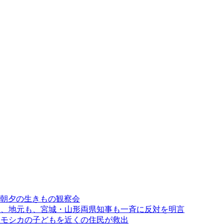
」と朝夕の生きもの観察会
に、地元も、宮城・山形両県知事も一斉に反対を明言
カモシカの子どもを近くの住民が救出