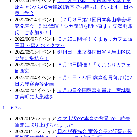
2022/06/30
イベント
７月３日13時、関西学院大学上ヶ
原キャンパスG号館201教室でお待ちしています 日本
奥山学会
2022/06/14
イベント
【７月３日第11回日本奥山学会研
究発表会 記念講演「シカ問題を問い直す」立澤史郎
氏 ご参加を！】
2022/06/07
イベント
６月25日開催！ くまもりカフェ in
三田 ～森と水とクマ～
2022/05/13
イベント
6月4日 東京都世田谷区烏山区民
会館に集結を！
2022/05/08
イベント
５月29日開催！「くまもりカフェ
in 西宮」
2022/05/04
イベント
５月21日・22日 熊森会員向け1泊2
日の観察会等企画
2022/05/04
イベント
５月22日全国熊森会員は、宮城県
加美町に大集結を
1
...
6
7
8
2026/01/26
メディア
クマ出没の“本当の背景”が、読売
新聞に取り上げられました
2026/01/15
メディア
日本熊森協会 室谷会長の記事が長