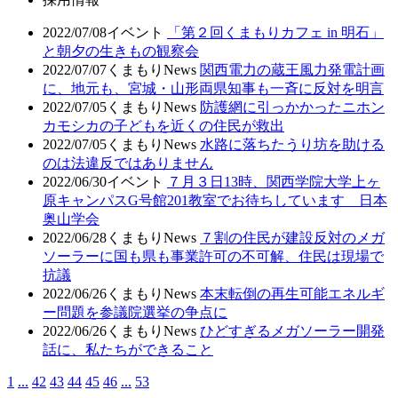
2022/07/08
イベント
「第２回くまもりカフェ in 明石」
と朝夕の生きもの観察会
2022/07/07
くまもりNews
関西電力の蔵王風力発電計画
に、地元も、宮城・山形両県知事も一斉に反対を明言
2022/07/05
くまもりNews
防護網に引っかかったニホン
カモシカの子どもを近くの住民が救出
2022/07/05
くまもりNews
水路に落ちたうり坊を助ける
のは法違反ではありません
2022/06/30
イベント
７月３日13時、関西学院大学上ヶ
原キャンパスG号館201教室でお待ちしています 日本
奥山学会
2022/06/28
くまもりNews
７割の住民が建設反対のメガ
ソーラーに国も県も事業許可の不可解、住民は現場で
抗議
2022/06/26
くまもりNews
本末転倒の再生可能エネルギ
ー問題を参議院選挙の争点に
2022/06/26
くまもりNews
ひどすぎるメガソーラー開発
話に、私たちができること
1
...
42
43
44
45
46
...
53