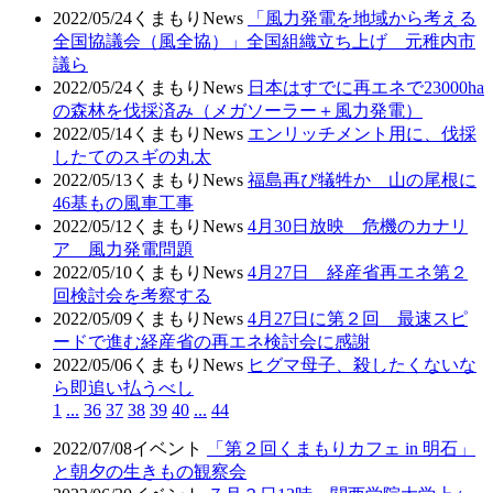
2022/05/24
くまもりNews
「風力発電を地域から考える
全国協議会（風全協）」全国組織立ち上げ 元稚内市
議ら
2022/05/24
くまもりNews
日本はすでに再エネで23000ha
の森林を伐採済み（メガソーラー＋風力発電）
2022/05/14
くまもりNews
エンリッチメント用に、伐採
したてのスギの丸太
2022/05/13
くまもりNews
福島再び犠牲か 山の尾根に
46基もの風車工事
2022/05/12
くまもりNews
4月30日放映 危機のカナリ
ア 風力発電問題
2022/05/10
くまもりNews
4月27日 経産省再エネ第２
回検討会を考察する
2022/05/09
くまもりNews
4月27日に第２回 最速スピ
ードで進む経産省の再エネ検討会に感謝
2022/05/06
くまもりNews
ヒグマ母子、殺したくないな
ら即追い払うべし
1
...
36
37
38
39
40
...
44
2022/07/08
イベント
「第２回くまもりカフェ in 明石」
と朝夕の生きもの観察会