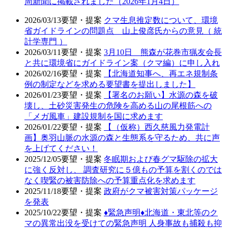
周新聞に掲載されました（2026年1月4日）
2026/03/13
要望・提案
クマ生息推定数について、環境
省ガイドラインの問題点 山上俊彦氏からの意見（ 統
計学専門 ）
2026/03/11
要望・提案
3月10日 熊森が花巻市猟友会長
と共に環境省にガイドライン案（クマ編）に申し入れ
2026/02/16
要望・提案
【北海道知事へ、再エネ規制条
例の制定などを求める要望書を提出しました】
2026/01/23
要望・提案
【署名のお願い】水源の森を破
壊し、土砂災害発生の危険を高める山の尾根筋への
「メガ風車」建設規制を国に求めます
2026/01/22
要望・提案
【（仮称）西久慈風力発電計
画】奥羽山脈の水源の森と生態系を守るため、共に声
を上げてください！
2025/12/05
要望・提案
冬眠期および春グマ駆除の拡大
に強く反対し、 調査研究に５億もの予算を割くのでは
なく喫緊の被害防除への予算重点化を求めます
2025/11/18
要望・提案
政府がクマ被害対策パッケージ
を発表
2025/10/22
要望・提案
♦️緊急声明♦️北海道・東北等のク
マの異常出没を受けての緊急声明 人身事故も捕殺も抑