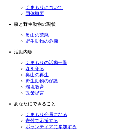
くまもりについて
団体概要
森と野生動物の現状
奥山の荒廃
野生動物の危機
活動内容
くまもりの活動一覧
森を守る
奥山の再生
野生動物の保護
環境教育
政策提言
あなたにできること
くまもり会員になる
寄付で応援する
ボランティアに参加する