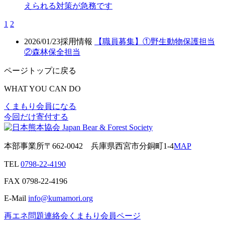
えられる対策が急務です
1
2
2026/01/23
採用情報
【職員募集】①野生動物保護担当
②森林保全担当
ページトップに戻る
WHAT YOU CAN DO
くまもり会員になる
今回だけ寄付する
本部事業所
〒662-0042
兵庫県西宮市分銅町1-4
MAP
TEL
0798-22-4190
FAX
0798-22-4196
E-Mail
info@kumamori.org
再エネ問題連絡会
くまもり会員ページ