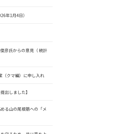
26年1月4日）
俊彦氏からの意見（ 統計
案（クマ編）に申し入れ
を提出しました】
高める山の尾根筋への「メ
系を守るため、共に声を上