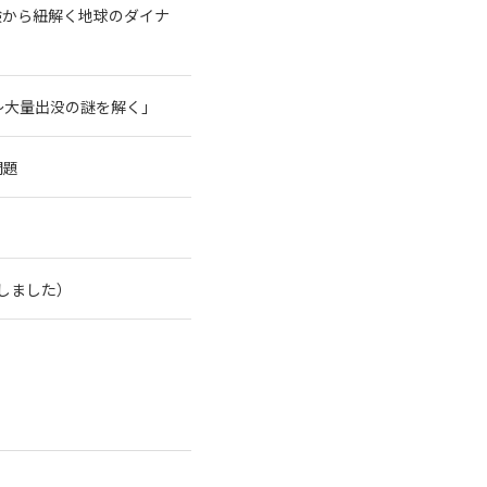
験から紐解く地球のダイナ
～大量出没の謎を解く」
問題
了しました）