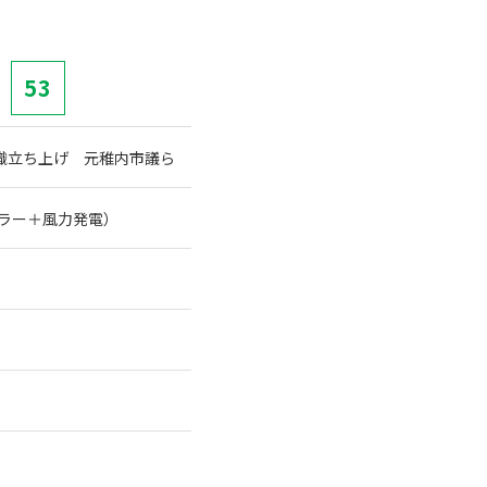
53
織立ち上げ 元稚内市議ら
ーラー＋風力発電）