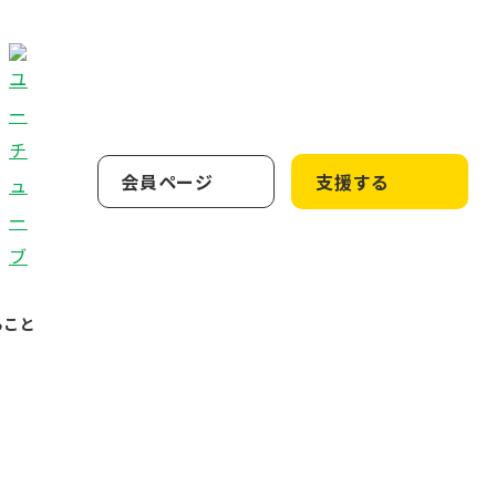
会員ページ
支援する
ること