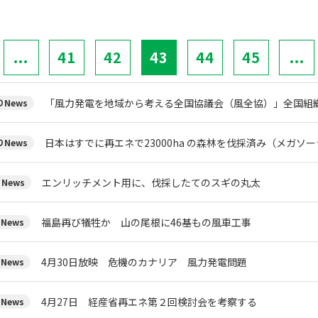
...
41
42
43
44
45
...
「風力発電を地域から考える全国協議会（風全協）」全国組
News
日本はすでに再エネで23000ha の森林を伐採済み（メガソ
News
エンリッチメント用に、伐採したてのスギの丸太
News
福島再び犠牲か 山の尾根に46基もの風車工事
News
4月30日放映 危機のカナリア 風力発電問題
News
4月27日 経産省再エネ第２回検討会を考察する
News