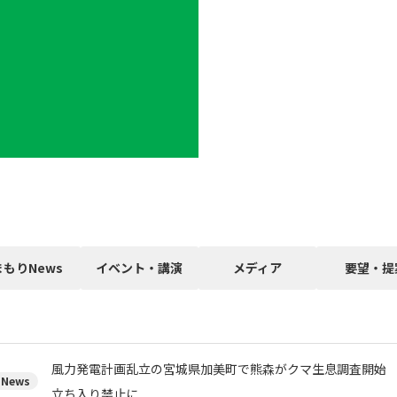
まもりNews
イベント・講演
メディア
要望・提
風力発電計画乱立の宮城県加美町で熊森がクマ生息調査開始 14
News
立ち入り禁止に