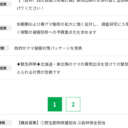
提案
げてください！
冬眠期および春グマ駆除の拡大に強く反対し、 調査研究に５
提案
く喫緊の被害防除への予算重点化を求めます
政府がクマ被害対策パッケージを発表
提案
♦️緊急声明♦️北海道・東北等のクマの異常出没を受けての緊
提案
えられる対策が急務です
1
2
【職員募集】①野生動物保護担当 ②森林保全担当
情報