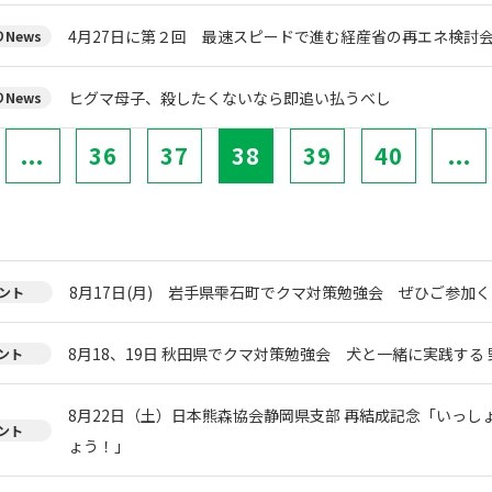
4月27日に第２回 最速スピードで進む経産省の再エネ検討
News
ヒグマ母子、殺したくないなら即追い払うべし
News
...
36
37
38
39
40
...
8月17日(月) 岩手県雫石町でクマ対策勉強会 ぜひご参加く
ント
8月18、19日 秋田県でクマ対策勉強会 犬と一緒に実践する 
ント
8月22日（土）日本熊森協会静岡県支部 再結成記念「いっし
ント
ょう！」