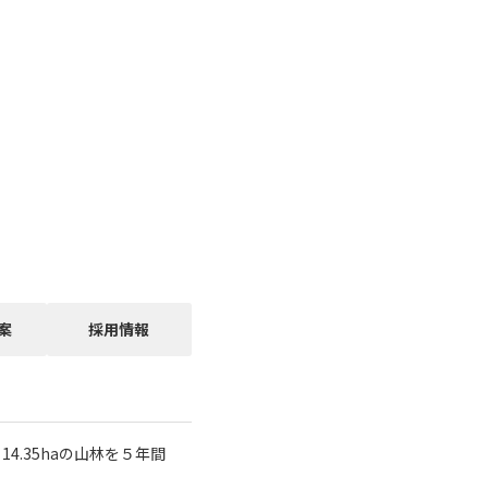
案
採用情報
.35haの山林を５年間