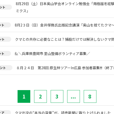
8月29日（土）日本奥山学会オンライン勉強会「南極越冬経
ント
ミクス」
8月2３日（日）金井塚務氏出版記念講演「奥山を捨てたクマ
ント
クマとの共存に必要なことは？捕殺だけでは解決しないクマ
ント
🙋＼兵庫県豊岡市 里山整備ボランティア募集／
ント
８月２４日 第28回 原生林ツアーIn広島 参加者募集❗❗（終
ント
1
2
3
...
8
クマ出没の“本当の背景”が、読売新聞に取り上げられました
ィア