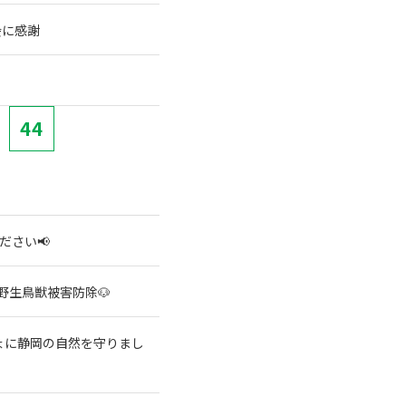
会に感謝
44
ださい📢
野生鳥獣被害防除🐶
ょに静岡の自然を守りまし