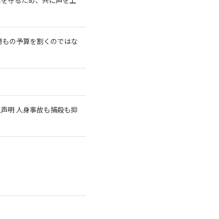
億もの予算を割くのではな
急声明 人身事故も捕殺も抑