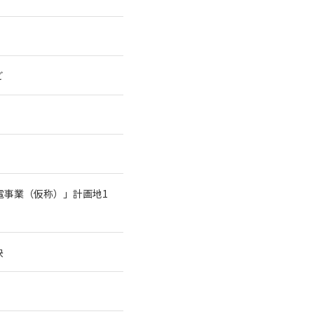
ど
電事業（仮称）」計画地1
決