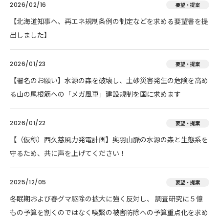
2026/02/16
要望・提案
【北海道知事へ、再エネ規制条例の制定などを求める要望書を提
出しました】
2026/01/23
要望・提案
【署名のお願い】水源の森を破壊し、土砂災害発生の危険を高め
る山の尾根筋への「メガ風車」建設規制を国に求めます
2026/01/22
要望・提案
【（仮称）西久慈風力発電計画】奥羽山脈の水源の森と生態系を
守るため、共に声を上げてください！
2025/12/05
要望・提案
冬眠期および春グマ駆除の拡大に強く反対し、 調査研究に５億
もの予算を割くのではなく喫緊の被害防除への予算重点化を求め