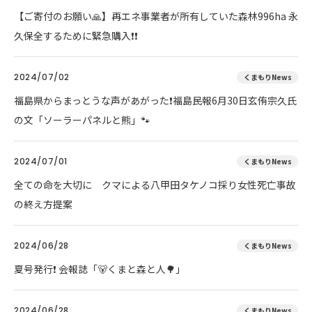
【ご寄付のお願い🙏】再エネ事業者が所有していた森林996ha 永
久保全するために緊急購入❗❗
2024/07/02
くまもりNews
福島県からまっとうな声があがった❗福島民報6月30日玄侑宗久氏
の文「ソーラーパネルと熊」🐾
2024/07/01
くまもりNews
全ての命を大切に クマによる八甲田タケノコ採り女性死亡事故
の終え方提案
2024/06/28
くまもりNews
夏号発行❗️ 会報誌「🐻くまと森と人🌳」
2024/06/28
くまもりNews