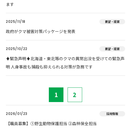
ます
2025/11/18
要望・提案
政府がクマ被害対策パッケージを発表
2025/10/22
要望・提案
♦️緊急声明♦️北海道・東北等のクマの異常出没を受けての緊急声
明 人身事故も捕殺も抑えられる対策が急務です
1
2
2026/01/23
採用情報
【職員募集】①野生動物保護担当 ②森林保全担当