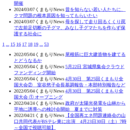
開催
2024/03/07
くまもりNews
昔を知らない若い人たちに、
クマ問題の根本原因を知ってもらいたい
2024/03/07
くまもりNews
母を探して走り回るくくり罠
で左前足切断の子グマ、みなし子グマたちを作らず保
護する社会に
1
...
15
16
17
18
19
...
53
2022/05/04
くまもりNews
尾根筋に巨大建造物を建てる
とどうなるか
2022/05/04
くまもりNews
5月22日 宮城県集会クラウド
ファンディング開始
2022/05/04
くまもりNews
4月30日 第25回くまもり全
国大会② 室谷悠子会長基調報告・本部特別報告など
2022/05/04
くまもりNews
4月30日 第25回くまもり全
国大会 ① オープニング
2022/04/24
くまもりNews
政府が太陽光発電を山林から
平地に誘導への検討会開始 夏までに対策
2022/04/21
くまもりNews
【全国再エネ問題連絡会の山
口共同代表がBSテレ東に出演 4月23日30日（土）7時
～全国で視聴可能】