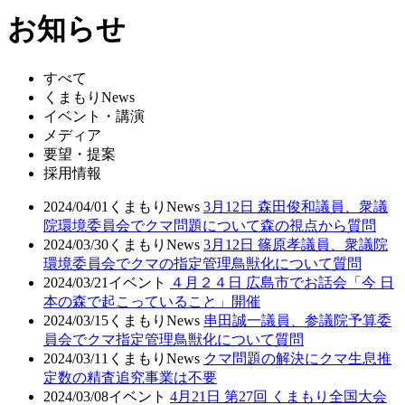
お知らせ
すべて
くまもりNews
イベント・講演
メディア
要望・提案
採用情報
2024/04/01
くまもりNews
3月12日 森田俊和議員、衆議
院環境委員会でクマ問題について森の視点から質問
2024/03/30
くまもりNews
3月12日 篠原孝議員、衆議院
環境委員会でクマの指定管理鳥獣化について質問
2024/03/21
イベント
４月２４日 広島市でお話会「今 日
本の森で起こっていること」開催
2024/03/15
くまもりNews
串田誠一議員、参議院予算委
員会でクマ指定管理鳥獣化について質問
2024/03/11
くまもりNews
クマ問題の解決にクマ生息推
定数の精査追究事業は不要
2024/03/08
イベント
4月21日 第27回 くまもり全国大会