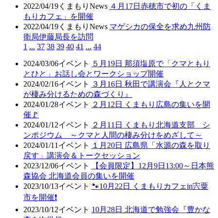
2022/04/19
くまもりNews
４月17日赤穂市で初の「くま
もりカフェ」を開催
2022/04/19
くまもりNews
マゲシカの保全を求め九州防
衛局伊藤局長を訪問
1
...
37
38
39
40
41
...
44
2024/03/06
イベント
５月19日 那須塩原で「クマともり
とひと」お話し会とワークショップ開催
2024/02/16
イベント
３月16日 秋田で講演会『人とクマ
が棲み分けるための森づくり』
2024/01/28
イベント
２月12日 くまもり広島の集いを開
催🚩
2024/01/12
イベント
２月11日 くまもり北海道支部 シ
ンポジウム ～クマと人間の棲み分けをめざして～
2024/01/11
イベント
１月20日 広島県「水源の森を取り
戻す」講演会＆トークセッション
2023/12/06
イベント
【会員限定】12月9日13:00～日本熊
森協会 北海道会員の集いを開催
2023/10/13
イベント
🐾10月22日 くまもりカフェin宍粟
市を開催❗
2023/10/12
イベント
10月28日 北海道で勉強会『豊かな