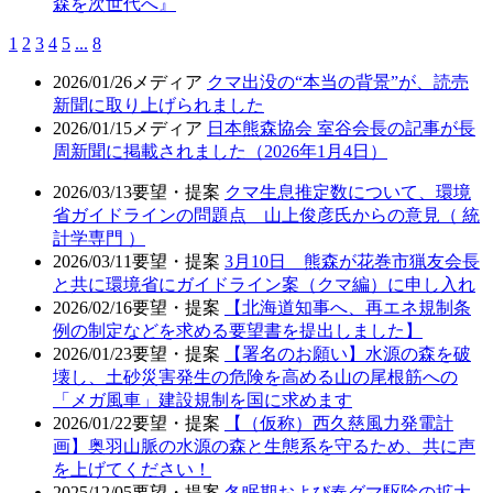
森を次世代へ』
1
2
3
4
5
...
8
2026/01/26
メディア
クマ出没の“本当の背景”が、読売
新聞に取り上げられました
2026/01/15
メディア
日本熊森協会 室谷会長の記事が長
周新聞に掲載されました（2026年1月4日）
2026/03/13
要望・提案
クマ生息推定数について、環境
省ガイドラインの問題点 山上俊彦氏からの意見（ 統
計学専門 ）
2026/03/11
要望・提案
3月10日 熊森が花巻市猟友会長
と共に環境省にガイドライン案（クマ編）に申し入れ
2026/02/16
要望・提案
【北海道知事へ、再エネ規制条
例の制定などを求める要望書を提出しました】
2026/01/23
要望・提案
【署名のお願い】水源の森を破
壊し、土砂災害発生の危険を高める山の尾根筋への
「メガ風車」建設規制を国に求めます
2026/01/22
要望・提案
【（仮称）西久慈風力発電計
画】奥羽山脈の水源の森と生態系を守るため、共に声
を上げてください！
2025/12/05
要望・提案
冬眠期および春グマ駆除の拡大