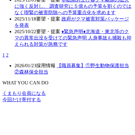
に強く反対し、 調査研究に５億もの予算を割くのでは
なく喫緊の被害防除への予算重点化を求めます
2025/11/18
要望・提案
政府がクマ被害対策パッケージ
を発表
2025/10/22
要望・提案
♦️緊急声明♦️北海道・東北等のク
マの異常出没を受けての緊急声明 人身事故も捕殺も抑
えられる対策が急務です
1
2
2026/01/23
採用情報
【職員募集】①野生動物保護担当
②森林保全担当
WHAT YOU CAN DO
くまもり会員になる
今回だけ寄付する