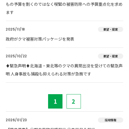
もの予算を割くのではなく喫緊の被害防除への予算重点化を求め
ます
2025/11/18
要望・提案
政府がクマ被害対策パッケージを発表
2025/10/22
要望・提案
♦️緊急声明♦️北海道・東北等のクマの異常出没を受けての緊急声
明 人身事故も捕殺も抑えられる対策が急務です
1
2
2026/01/23
採用情報