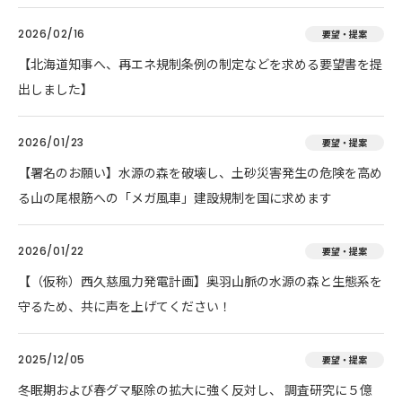
2026/02/16
要望・提案
【北海道知事へ、再エネ規制条例の制定などを求める要望書を提
出しました】
2026/01/23
要望・提案
【署名のお願い】水源の森を破壊し、土砂災害発生の危険を高め
る山の尾根筋への「メガ風車」建設規制を国に求めます
2026/01/22
要望・提案
【（仮称）西久慈風力発電計画】奥羽山脈の水源の森と生態系を
守るため、共に声を上げてください！
2025/12/05
要望・提案
冬眠期および春グマ駆除の拡大に強く反対し、 調査研究に５億