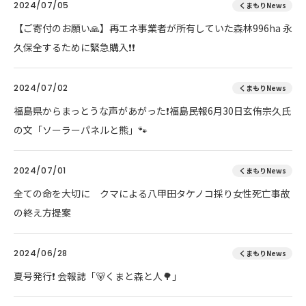
2024/07/05
くまもりNews
【ご寄付のお願い🙏】再エネ事業者が所有していた森林996ha 永
久保全するために緊急購入❗❗
2024/07/02
くまもりNews
福島県からまっとうな声があがった❗福島民報6月30日玄侑宗久氏
の文「ソーラーパネルと熊」🐾
2024/07/01
くまもりNews
全ての命を大切に クマによる八甲田タケノコ採り女性死亡事故
の終え方提案
2024/06/28
くまもりNews
夏号発行❗️ 会報誌「🐻くまと森と人🌳」