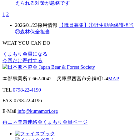
えられる対策が急務です
1
2
2026/01/23
採用情報
【職員募集】①野生動物保護担当
②森林保全担当
WHAT YOU CAN DO
くまもり会員になる
今回だけ寄付する
本部事業所
〒662-0042
兵庫県西宮市分銅町1-4
MAP
TEL
0798-22-4190
FAX
0798-22-4196
E-Mail
info@kumamori.org
再エネ問題連絡会
くまもり会員ページ