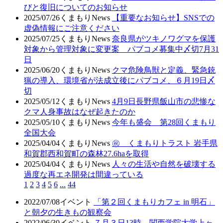
びと復旧についてのお知らせ
2025/07/26
くまもりNews
【重要なお知らせ】SNSでの
虚偽情報にご注意ください
2025/07/25
くまもりNews
奈良県がツキノワグマを保護
対象から管理対象に変更案 パブコメ募集中〆切7月31
日
2025/06/20
くまもりNews
クマ危険鳥獣と定義、緊急銃
猟の導入、環境省が法成立後にパブコメ、６月19日〆
切
2025/05/12
くまもりNews
4月9日長野県飯山市の悲惨な
クマ人身事故はなぜ起きたのか
2025/05/10
くまもりNews
今年も盛会 第28回くまもり
全国大会
2025/04/04
くまもりNews
㊗ くまもりトラスト 岩手県
和賀郡西和賀町の森林27.6haを取得
2025/04/04
くまもりNews
人々の生活や自然を破壊する
過度な再エネ開発は間違っている
1
2
3
4
5
6
...
44
2022/07/08
イベント
「第２回くまもりカフェ in 明石」
と朝夕の生きもの観察会
2022/06/30
イベント
７月３日13時、関西学院大学上ヶ