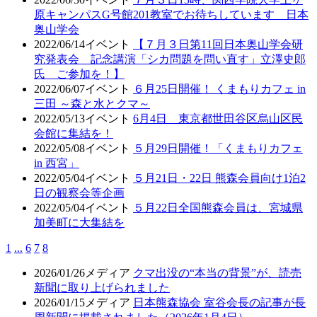
原キャンパスG号館201教室でお待ちしています 日本
奥山学会
2022/06/14
イベント
【７月３日第11回日本奥山学会研
究発表会 記念講演「シカ問題を問い直す」立澤史郎
氏 ご参加を！】
2022/06/07
イベント
６月25日開催！ くまもりカフェ in
三田 ～森と水とクマ～
2022/05/13
イベント
6月4日 東京都世田谷区烏山区民
会館に集結を！
2022/05/08
イベント
５月29日開催！「くまもりカフェ
in 西宮」
2022/05/04
イベント
５月21日・22日 熊森会員向け1泊2
日の観察会等企画
2022/05/04
イベント
５月22日全国熊森会員は、宮城県
加美町に大集結を
1
...
6
7
8
2026/01/26
メディア
クマ出没の“本当の背景”が、読売
新聞に取り上げられました
2026/01/15
メディア
日本熊森協会 室谷会長の記事が長