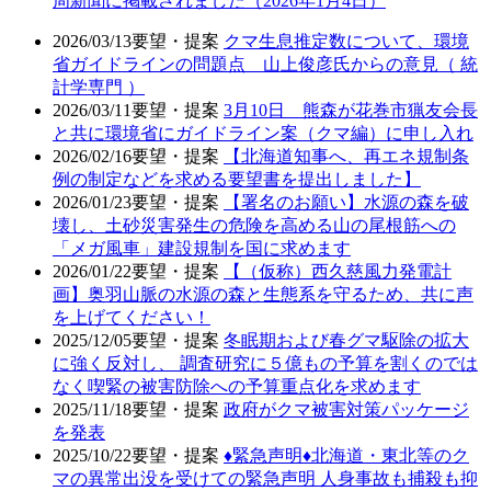
周新聞に掲載されました（2026年1月4日）
2026/03/13
要望・提案
クマ生息推定数について、環境
省ガイドラインの問題点 山上俊彦氏からの意見（ 統
計学専門 ）
2026/03/11
要望・提案
3月10日 熊森が花巻市猟友会長
と共に環境省にガイドライン案（クマ編）に申し入れ
2026/02/16
要望・提案
【北海道知事へ、再エネ規制条
例の制定などを求める要望書を提出しました】
2026/01/23
要望・提案
【署名のお願い】水源の森を破
壊し、土砂災害発生の危険を高める山の尾根筋への
「メガ風車」建設規制を国に求めます
2026/01/22
要望・提案
【（仮称）西久慈風力発電計
画】奥羽山脈の水源の森と生態系を守るため、共に声
を上げてください！
2025/12/05
要望・提案
冬眠期および春グマ駆除の拡大
に強く反対し、 調査研究に５億もの予算を割くのでは
なく喫緊の被害防除への予算重点化を求めます
2025/11/18
要望・提案
政府がクマ被害対策パッケージ
を発表
2025/10/22
要望・提案
♦️緊急声明♦️北海道・東北等のク
マの異常出没を受けての緊急声明 人身事故も捕殺も抑