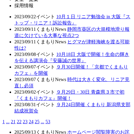
採用情報
2023/09/22
イベント
10月１日 リニア勉強会 in 大阪『ス
トップ・リニア！訴訟報告』
2023/09/11
くまもりNews
静岡市葵区の大規模地滑り報
道に欠けている大事な視点2つ
2023/09/11
くまもりNews
ヒグマが津軽海峡を渡る可能
性は?
2023/09/08
イベント
10月18日 大阪で開催！生命の輝き
を伝える講演会『安藤誠の世界』
2023/09/07
イベント
９月30日開催！「京都でくまもり
カフェ」を開催
2023/09/07
くまもりNews
時代は大きく変化、リニア見
直し必須
2023/09/02
イベント
９月29日・30日 青森県３市で初
『くまもりカフェ』開催！
2023/08/31
イベント
９月24日開催 くまもり 新潟県支部
結成祝賀会
1
...
21
22
23
24
25
...
53
2025/09/13
くまもりNews
ホームページ閲覧障害のお詫