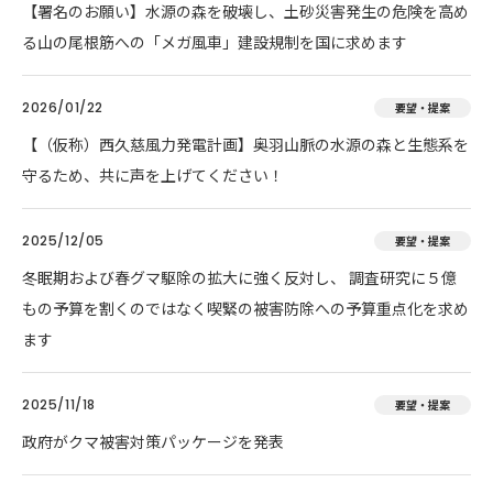
【署名のお願い】水源の森を破壊し、土砂災害発生の危険を高め
る山の尾根筋への「メガ風車」建設規制を国に求めます
2026/01/22
要望・提案
【（仮称）西久慈風力発電計画】奥羽山脈の水源の森と生態系を
守るため、共に声を上げてください！
2025/12/05
要望・提案
冬眠期および春グマ駆除の拡大に強く反対し、 調査研究に５億
もの予算を割くのではなく喫緊の被害防除への予算重点化を求め
ます
2025/11/18
要望・提案
政府がクマ被害対策パッケージを発表