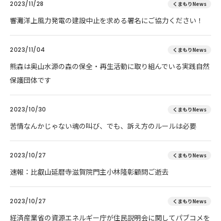
2023/11/28
くまもりNews
響灘洋上風力発電の建設中止を求める署名にご協力ください！
2023/11/04
くまもりNews
熊森は奥山水源の森の保全・再生活動に取り組んでいる実践自然
保護団体です
2023/10/30
くまもりNews
苦情なんかじゃない魂の叫び、でも、訴え方のルールは必要
2023/10/27
くまもりNews
速報：比叡山延暦寺滋賀院門主小林隆彰顧問ご逝去
2023/10/27
くまもりNews
経済産業省の資源エネルギー庁が住民説明会に関してパブコメを