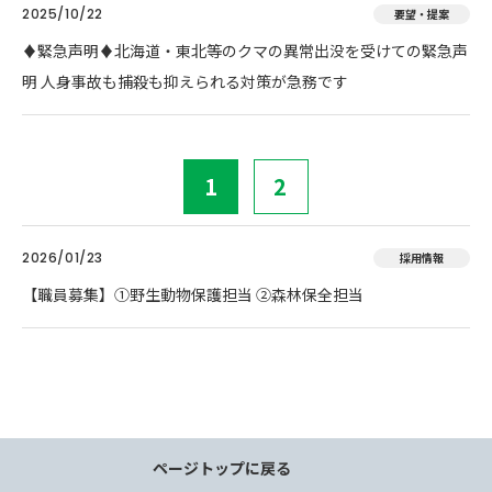
2025/10/22
要望・提案
♦️緊急声明♦️北海道・東北等のクマの異常出没を受けての緊急声
明 人身事故も捕殺も抑えられる対策が急務です
1
2
2026/01/23
採用情報
【職員募集】①野生動物保護担当 ②森林保全担当
ページトップに戻る