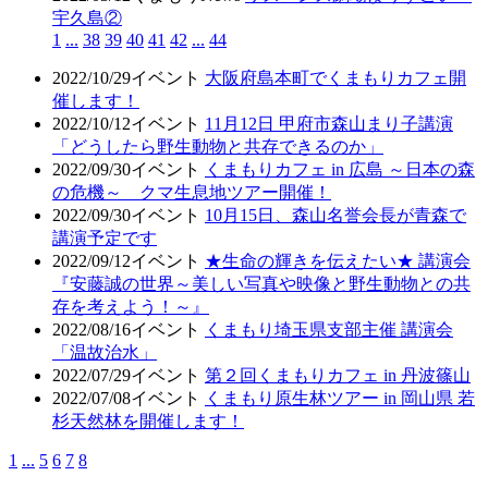
宇久島②
1
...
38
39
40
41
42
...
44
2022/10/29
イベント
大阪府島本町でくまもりカフェ開
催します！
2022/10/12
イベント
11月12日 甲府市森山まり子講演
「どうしたら野生動物と共存できるのか」
2022/09/30
イベント
くまもりカフェ in 広島 ～日本の森
の危機～ クマ生息地ツアー開催！
2022/09/30
イベント
10月15日、森山名誉会長が青森で
講演予定です
2022/09/12
イベント
★生命の輝きを伝えたい★ 講演会
『安藤誠の世界～美しい写真や映像と野生動物との共
存を考えよう！～』
2022/08/16
イベント
くまもり埼玉県支部主催 講演会
「温故治水」
2022/07/29
イベント
第２回くまもりカフェ in 丹波篠山
2022/07/08
イベント
くまもり原生林ツアー in 岡山県 若
杉天然林を開催します！
1
...
5
6
7
8