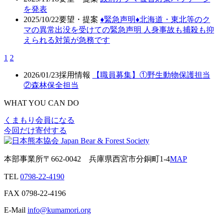
を発表
2025/10/22
要望・提案
♦️緊急声明♦️北海道・東北等のク
マの異常出没を受けての緊急声明 人身事故も捕殺も抑
えられる対策が急務です
1
2
2026/01/23
採用情報
【職員募集】①野生動物保護担当
②森林保全担当
WHAT YOU CAN DO
くまもり会員になる
今回だけ寄付する
本部事業所
〒662-0042
兵庫県西宮市分銅町1-4
MAP
TEL
0798-22-4190
FAX
0798-22-4196
E-Mail
info@kumamori.org