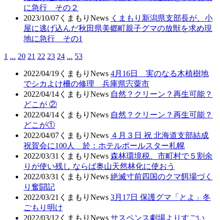
に急行 その２
2023/10/07
くまもりNews
くまもり新潟県支部長が、小
屋に逃げ込んだ秋田県美郷町親子グマの放獣を求め現
地に急行 その1
1
...
20
21
22
23
24
...
53
2022/04/19
くまもりNews
4月16日 実のなる木植樹地
でシカよけ柵の修理 兵庫県宍粟市
2022/04/14
くまもりNews
自然？クリーン？再生可能？
どこが ②
2022/04/14
くまもりNews
自然？クリーン？再生可能？
どこが①
2022/04/07
くまもりNews
４月３日 祝 北海道支部結成
祝賀会に100人 於：ホテルポールスター札幌
2022/03/31
くまもりNews
森林環境税、市町村で５割余
りが使い残し ならば奥山天然林化に使おう
2022/03/31
くまもりNews
絶滅寸前四国のクマ餌場づく
り奮闘記
2022/03/21
くまもりNews
3月17日 保護グマ「とよ」冬
ごもり明け
2022/03/12
くまもりNews
サスペンス劇場よりすごい