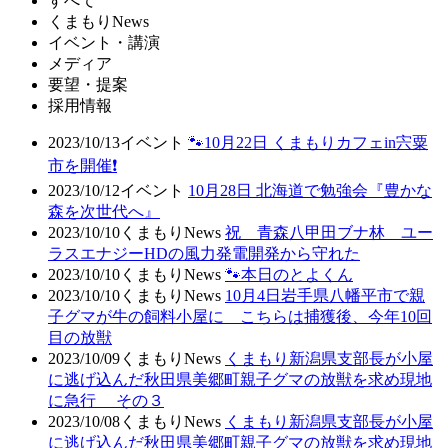
すべて
くまもりNews
イベント・講演
メディア
要望・提案
採用情報
2023/10/13
イベント
🐾10月22日 くまもりカフェin宍粟
市を開催❗
2023/10/12
イベント
10月28日 北海道で勉強会『豊かな
森を次世代へ』
2023/10/10
くまもりNews
祝 青森八甲田ブナ林 ユー
ラスエナジーHDの風力発電開発から守れた
2023/10/10
くまもりNews
🐾本日のとよくん
2023/10/10
くまもりNews
10月4日岩手県八幡平市で親
子グマが牛の飼料小屋に こちらは捕獲後、今年10回
目の放獣
2023/10/09
くまもりNews
くまもり新潟県支部長が小屋
に逃げ込んだ秋田県美郷町親子グマの放獣を求め現地
に急行 その３
2023/10/08
くまもりNews
くまもり新潟県支部長が小屋
に逃げ込んだ秋田県美郷町親子グマの放獣を求め現地