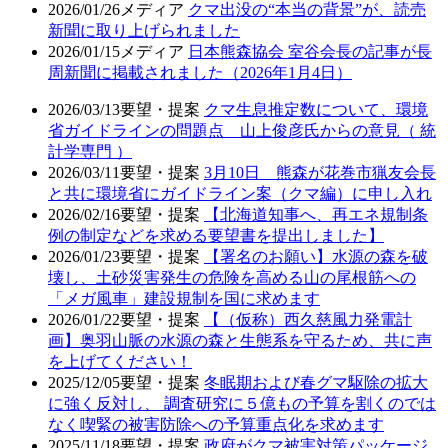
2026/01/26
メディア
クマ出没の“本当の背景”が、読売
新聞に取り上げられました
2026/01/15
メディア
日本熊森協会 室谷会長の記事が長
周新聞に掲載されました（2026年1月4日）
2026/03/13
要望・提案
クマ生息推定数について、環境
省ガイドラインの問題点 山上俊彦氏からの意見（ 統
計学専門 ）
2026/03/11
要望・提案
3月10日 熊森が花巻市猟友会長
と共に環境省にガイドライン案（クマ編）に申し入れ
2026/02/16
要望・提案
【北海道知事へ、再エネ規制条
例の制定などを求める要望書を提出しました】
2026/01/23
要望・提案
【署名のお願い】水源の森を破
壊し、土砂災害発生の危険を高める山の尾根筋への
「メガ風車」建設規制を国に求めます
2026/01/22
要望・提案
【（仮称）西久慈風力発電計
画】奥羽山脈の水源の森と生態系を守るため、共に声
を上げてください！
2025/12/05
要望・提案
冬眠期および春グマ駆除の拡大
に強く反対し、 調査研究に５億もの予算を割くのでは
なく喫緊の被害防除への予算重点化を求めます
2025/11/18
要望・提案
政府がクマ被害対策パッケージ