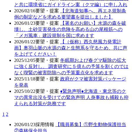
と共に環境省にガイドライン案（クマ編）に申し入れ
2026/02/16
要望・提案
【北海道知事へ、再エネ規制条
例の制定などを求める要望書を提出しました】
2026/01/23
要望・提案
【署名のお願い】水源の森を破
壊し、土砂災害発生の危険を高める山の尾根筋への
「メガ風車」建設規制を国に求めます
2026/01/22
要望・提案
【（仮称）西久慈風力発電計
画】奥羽山脈の水源の森と生態系を守るため、共に声
を上げてください！
2025/12/05
要望・提案
冬眠期および春グマ駆除の拡大
に強く反対し、 調査研究に５億もの予算を割くのでは
なく喫緊の被害防除への予算重点化を求めます
2025/11/18
要望・提案
政府がクマ被害対策パッケージ
を発表
2025/10/22
要望・提案
♦️緊急声明♦️北海道・東北等のク
マの異常出没を受けての緊急声明 人身事故も捕殺も抑
えられる対策が急務です
1
2
2026/01/23
採用情報
【職員募集】①野生動物保護担当
②森林保全担当