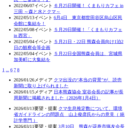
2022/06/07
イベント
６月25日開催！ くまもりカフェ in
三田 ～森と水とクマ～
2022/05/13
イベント
6月4日 東京都世田谷区烏山区民
会館に集結を！
2022/05/08
イベント
５月29日開催！「くまもりカフェ
in 西宮」
2022/05/04
イベント
５月21日・22日 熊森会員向け1泊2
日の観察会等企画
2022/05/04
イベント
５月22日全国熊森会員は、宮城県
加美町に大集結を
1
...
6
7
8
2026/01/26
メディア
クマ出没の“本当の背景”が、読売
新聞に取り上げられました
2026/01/15
メディア
日本熊森協会 室谷会長の記事が長
周新聞に掲載されました（2026年1月4日）
2026/03/13
要望・提案
クマ生息推定数について、環境
省ガイドラインの問題点 山上俊彦氏からの意見（ 統
計学専門 ）
2026/03/11
要望・提案
3月10日 熊森が花巻市猟友会長