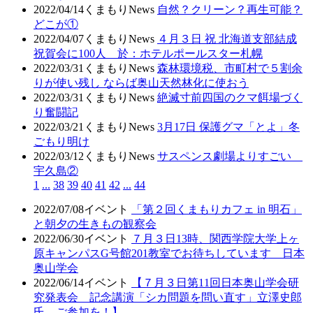
2022/04/14
くまもりNews
自然？クリーン？再生可能？
どこが①
2022/04/07
くまもりNews
４月３日 祝 北海道支部結成
祝賀会に100人 於：ホテルポールスター札幌
2022/03/31
くまもりNews
森林環境税、市町村で５割余
りが使い残し ならば奥山天然林化に使おう
2022/03/31
くまもりNews
絶滅寸前四国のクマ餌場づく
り奮闘記
2022/03/21
くまもりNews
3月17日 保護グマ「とよ」冬
ごもり明け
2022/03/12
くまもりNews
サスペンス劇場よりすごい
宇久島②
1
...
38
39
40
41
42
...
44
2022/07/08
イベント
「第２回くまもりカフェ in 明石」
と朝夕の生きもの観察会
2022/06/30
イベント
７月３日13時、関西学院大学上ヶ
原キャンパスG号館201教室でお待ちしています 日本
奥山学会
2022/06/14
イベント
【７月３日第11回日本奥山学会研
究発表会 記念講演「シカ問題を問い直す」立澤史郎
氏 ご参加を！】