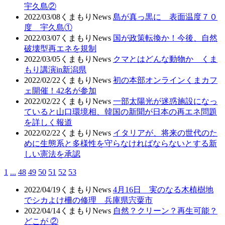
宇久島②
2022/03/08
くまもりNews
島が真っ黒に 表面温度７０
度 宇久島①
2022/03/07
くまもりNews
国が政策転換か！今後、自然
破壊型再エネを規制
2022/03/05
くまもりNews
クマとはどんな動物か くま
もり講演in新潟県
2022/02/22
くまもりNews
初の本部オンラインくまカフ
ェ開催！42名が参加
2022/02/22
くまもりNews
一部太陽光が迷惑施設になっ
ていると山口環境相、韓国の新聞が日本の再エネ問題
を詳しく報道
2022/02/22
くまもりNews
イタリアが、将来の世代のた
めに生態系と多様性を守らなければならないとする新
しい憲法を承認
1
...
48
49
50
51
52
53
2022/04/19
くまもりNews
4月16日 実のなる木植樹地
でシカよけ柵の修理 兵庫県宍粟市
2022/04/14
くまもりNews
自然？クリーン？再生可能？
どこが ②