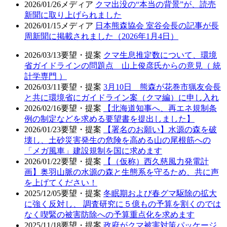
2026/01/26
メディア
クマ出没の“本当の背景”が、読売
新聞に取り上げられました
2026/01/15
メディア
日本熊森協会 室谷会長の記事が長
周新聞に掲載されました（2026年1月4日）
2026/03/13
要望・提案
クマ生息推定数について、環境
省ガイドラインの問題点 山上俊彦氏からの意見（ 統
計学専門 ）
2026/03/11
要望・提案
3月10日 熊森が花巻市猟友会長
と共に環境省にガイドライン案（クマ編）に申し入れ
2026/02/16
要望・提案
【北海道知事へ、再エネ規制条
例の制定などを求める要望書を提出しました】
2026/01/23
要望・提案
【署名のお願い】水源の森を破
壊し、土砂災害発生の危険を高める山の尾根筋への
「メガ風車」建設規制を国に求めます
2026/01/22
要望・提案
【（仮称）西久慈風力発電計
画】奥羽山脈の水源の森と生態系を守るため、共に声
を上げてください！
2025/12/05
要望・提案
冬眠期および春グマ駆除の拡大
に強く反対し、 調査研究に５億もの予算を割くのでは
なく喫緊の被害防除への予算重点化を求めます
2025/11/18
要望・提案
政府がクマ被害対策パッケージ