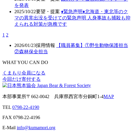
を発表
2025/10/22
要望・提案
♦️緊急声明♦️北海道・東北等のク
マの異常出没を受けての緊急声明 人身事故も捕殺も抑
えられる対策が急務です
1
2
2026/01/23
採用情報
【職員募集】①野生動物保護担当
②森林保全担当
WHAT YOU CAN DO
くまもり会員になる
今回だけ寄付する
本部事業所
〒662-0042
兵庫県西宮市分銅町1-4
MAP
TEL
0798-22-4190
FAX
0798-22-4196
E-Mail
info@kumamori.org