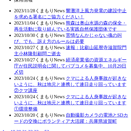
2023/11/28
くまもりNews
響灘洋上風力発電の建設中止
を求める署名にご協力ください！
2023/11/04
くまもりNews
熊森は奥山水源の森の保全・
再生活動に取り組んでいる実践自然保護団体です
2023/10/30
くまもりNews
苦情なんかじゃない魂の叫
び、でも、訴え方のルールは必要
2023/10/27
くまもりNews
速報：比叡山延暦寺滋賀院門
主小林隆彰顧問ご逝去
2023/10/27
くまもりNews
経済産業省の資源エネルギー
庁が住民説明会に関してパブコメを募集中。10月29日
〆切
2023/10/24
くまもりNews
クマによる人身事故が起きな
いように、秋は地元と連携して連日走り回っています
②クマ講座
2023/10/24
くまもりNews
クマによる人身事故が起きな
いように、秋は地元と連携して連日走り回っています
①環境整備
2023/10/20
くまもりNews
自動撮影カメラの電池とSDカ
ードの交換にボランティア大活躍：兵庫県波賀町