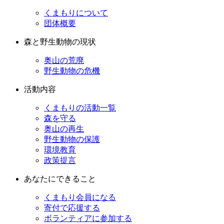
くまもりについて
団体概要
森と野生動物の現状
奥山の荒廃
野生動物の危機
活動内容
くまもりの活動一覧
森を守る
奥山の再生
野生動物の保護
環境教育
政策提言
あなたにできること
くまもり会員になる
寄付で応援する
ボランティアに参加する