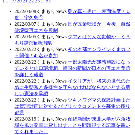
1
...
19
20
21
22
23
...
53
2022/03/08
くまもりNews
島が真っ黒に 表面温度７０
度 宇久島①
2022/03/07
くまもりNews
国が政策転換か！今後、自然
破壊型再エネを規制
2022/03/05
くまもりNews
クマとはどんな動物か くま
もり講演in新潟県
2022/02/22
くまもりNews
初の本部オンラインくまカフ
ェ開催！42名が参加
2022/02/22
くまもりNews
一部太陽光が迷惑施設になっ
ていると山口環境相、韓国の新聞が日本の再エネ問題
を詳しく報道
2022/02/22
くまもりNews
イタリアが、将来の世代のた
めに生態系と多様性を守らなければならないとする新
しい憲法を承認
2022/02/22
くまもりNews
ツキノワグマの保護計画また
は管理計画に対するパブリックコメントを募集の残り
都県
2022/02/15
くまもりNews
産経新聞が東北大学が六角牧
場を風力発電に貸し出すことを問題視する記事を書い
てくれました。