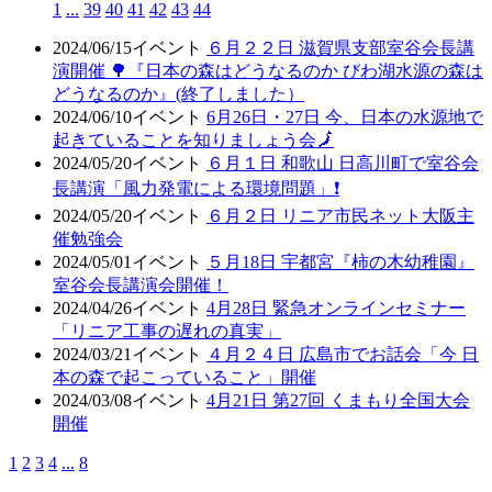
1
...
39
40
41
42
43
44
2024/06/15
イベント
６月２２日 滋賀県支部室谷会長講
演開催 🌳『日本の森はどうなるのか びわ湖水源の森は
どうなるのか』(終了しました）
2024/06/10
イベント
6月26日・27日 今、日本の水源地で
起きていることを知りましょう会🗾
2024/05/20
イベント
６月１日 和歌山 日高川町で室谷会
長講演「風力発電による環境問題」❗
2024/05/20
イベント
６月２日 リニア市民ネット大阪主
催勉強会
2024/05/01
イベント
５月18日 宇都宮『柿の木幼稚園』
室谷会長講演会開催！
2024/04/26
イベント
4月28日 緊急オンラインセミナー
「リニア工事の遅れの真実」
2024/03/21
イベント
４月２４日 広島市でお話会「今 日
本の森で起こっていること」開催
2024/03/08
イベント
4月21日 第27回 くまもり全国大会
開催
1
2
3
4
...
8