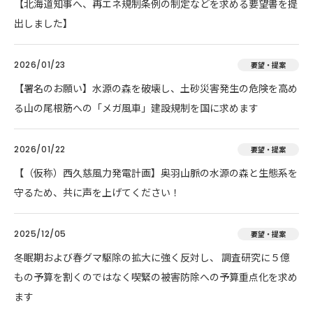
【北海道知事へ、再エネ規制条例の制定などを求める要望書を提
出しました】
2026/01/23
要望・提案
【署名のお願い】水源の森を破壊し、土砂災害発生の危険を高め
る山の尾根筋への「メガ風車」建設規制を国に求めます
2026/01/22
要望・提案
【（仮称）西久慈風力発電計画】奥羽山脈の水源の森と生態系を
守るため、共に声を上げてください！
2025/12/05
要望・提案
冬眠期および春グマ駆除の拡大に強く反対し、 調査研究に５億
もの予算を割くのではなく喫緊の被害防除への予算重点化を求め
ます