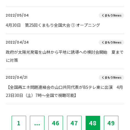
2022/05/04
くまもりNews
4月30日 第25回くまもり全国大会 ① オープニング
2022/04/24
くまもりNews
政府が太陽光発電を山林から平地に誘導への検討会開始 夏まで
に対策
2022/04/21
くまもりNews
【全国再エネ問題連絡会の山口共同代表がBSテレ東に出演 4月
23日30日（土）7時～全国で視聴可能】
1
...
46
47
48
49