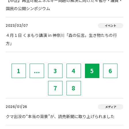
【中止】再生可能エネルギー問題の解決に向けた４省庁・議員・
国民の公開シンポジウム
2023/02/07
イベント
４月１日 くまもり講演 in 神奈川「森の伝言。生き物たちの行
方」
1
...
3
4
5
6
7
8
2026/01/26
メディア
クマ出没の“本当の背景”が、読売新聞に取り上げられました