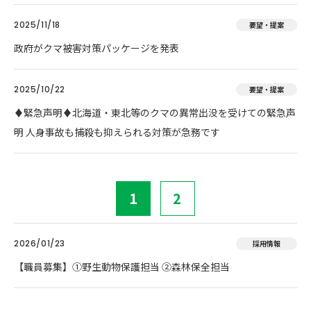
2025/11/18
要望・提案
政府がクマ被害対策パッケージを発表
2025/10/22
要望・提案
♦️緊急声明♦️北海道・東北等のクマの異常出没を受けての緊急声
明 人身事故も捕殺も抑えられる対策が急務です
1
2
2026/01/23
採用情報
【職員募集】①野生動物保護担当 ②森林保全担当