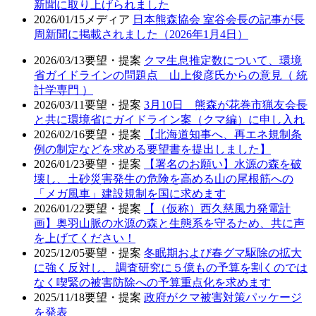
新聞に取り上げられました
2026/01/15
メディア
日本熊森協会 室谷会長の記事が長
周新聞に掲載されました（2026年1月4日）
2026/03/13
要望・提案
クマ生息推定数について、環境
省ガイドラインの問題点 山上俊彦氏からの意見（ 統
計学専門 ）
2026/03/11
要望・提案
3月10日 熊森が花巻市猟友会長
と共に環境省にガイドライン案（クマ編）に申し入れ
2026/02/16
要望・提案
【北海道知事へ、再エネ規制条
例の制定などを求める要望書を提出しました】
2026/01/23
要望・提案
【署名のお願い】水源の森を破
壊し、土砂災害発生の危険を高める山の尾根筋への
「メガ風車」建設規制を国に求めます
2026/01/22
要望・提案
【（仮称）西久慈風力発電計
画】奥羽山脈の水源の森と生態系を守るため、共に声
を上げてください！
2025/12/05
要望・提案
冬眠期および春グマ駆除の拡大
に強く反対し、 調査研究に５億もの予算を割くのでは
なく喫緊の被害防除への予算重点化を求めます
2025/11/18
要望・提案
政府がクマ被害対策パッケージ
を発表