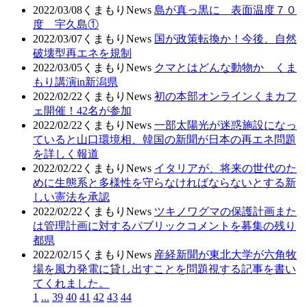
2022/03/08
くまもりNews
島が真っ黒に 表面温度７０
度 宇久島①
2022/03/07
くまもりNews
国が政策転換か！今後、自然
破壊型再エネを規制
2022/03/05
くまもりNews
クマとはどんな動物か くま
もり講演in新潟県
2022/02/22
くまもりNews
初の本部オンラインくまカフ
ェ開催！42名が参加
2022/02/22
くまもりNews
一部太陽光が迷惑施設になっ
ていると山口環境相、韓国の新聞が日本の再エネ問題
を詳しく報道
2022/02/22
くまもりNews
イタリアが、将来の世代のた
めに生態系と多様性を守らなければならないとする新
しい憲法を承認
2022/02/22
くまもりNews
ツキノワグマの保護計画また
は管理計画に対するパブリックコメントを募集の残り
都県
2022/02/15
くまもりNews
産経新聞が東北大学が六角牧
場を風力発電に貸し出すことを問題視する記事を書い
てくれました。
1
...
39
40
41
42
43
44