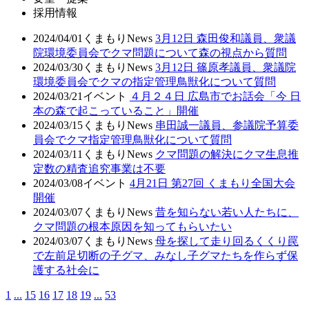
採用情報
2024/04/01
くまもりNews
3月12日 森田俊和議員、衆議
院環境委員会でクマ問題について森の視点から質問
2024/03/30
くまもりNews
3月12日 篠原孝議員、衆議院
環境委員会でクマの指定管理鳥獣化について質問
2024/03/21
イベント
４月２４日 広島市でお話会「今 日
本の森で起こっていること」開催
2024/03/15
くまもりNews
串田誠一議員、参議院予算委
員会でクマ指定管理鳥獣化について質問
2024/03/11
くまもりNews
クマ問題の解決にクマ生息推
定数の精査追究事業は不要
2024/03/08
イベント
4月21日 第27回 くまもり全国大会
開催
2024/03/07
くまもりNews
昔を知らない若い人たちに、
クマ問題の根本原因を知ってもらいたい
2024/03/07
くまもりNews
母を探して走り回るくくり罠
で左前足切断の子グマ、みなし子グマたちを作らず保
護する社会に
1
...
15
16
17
18
19
...
53