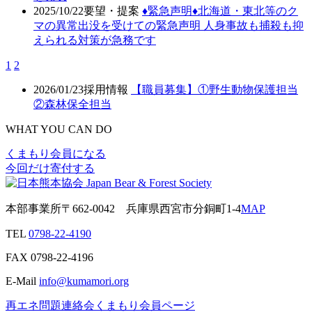
2025/10/22
要望・提案
♦️緊急声明♦️北海道・東北等のク
マの異常出没を受けての緊急声明 人身事故も捕殺も抑
えられる対策が急務です
1
2
2026/01/23
採用情報
【職員募集】①野生動物保護担当
②森林保全担当
WHAT YOU CAN DO
くまもり会員になる
今回だけ寄付する
本部事業所
〒662-0042
兵庫県西宮市分銅町1-4
MAP
TEL
0798-22-4190
FAX
0798-22-4196
E-Mail
info@kumamori.org
再エネ問題連絡会
くまもり会員ページ