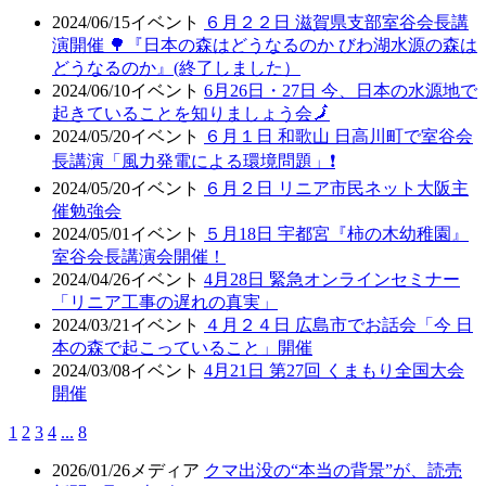
2024/06/15
イベント
６月２２日 滋賀県支部室谷会長講
演開催 🌳『日本の森はどうなるのか びわ湖水源の森は
どうなるのか』(終了しました）
2024/06/10
イベント
6月26日・27日 今、日本の水源地で
起きていることを知りましょう会🗾
2024/05/20
イベント
６月１日 和歌山 日高川町で室谷会
長講演「風力発電による環境問題」❗
2024/05/20
イベント
６月２日 リニア市民ネット大阪主
催勉強会
2024/05/01
イベント
５月18日 宇都宮『柿の木幼稚園』
室谷会長講演会開催！
2024/04/26
イベント
4月28日 緊急オンラインセミナー
「リニア工事の遅れの真実」
2024/03/21
イベント
４月２４日 広島市でお話会「今 日
本の森で起こっていること」開催
2024/03/08
イベント
4月21日 第27回 くまもり全国大会
開催
1
2
3
4
...
8
2026/01/26
メディア
クマ出没の“本当の背景”が、読売