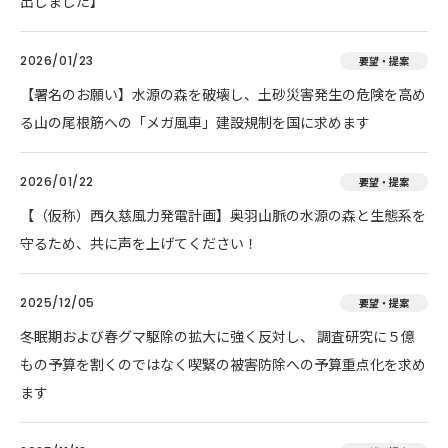
出しました】
2026/01/23
要望・提案
【署名のお願い】水源の森を破壊し、土砂災害発生の危険を高め
る山の尾根筋への「メガ風車」建設規制を国に求めます
2026/01/22
要望・提案
【（仮称）西久慈風力発電計画】奥羽山脈の水源の森と生態系を
守るため、共に声を上げてください！
2025/12/05
要望・提案
冬眠期および春グマ駆除の拡大に強く反対し、 調査研究に５億
もの予算を割くのではなく喫緊の被害防除への予算重点化を求め
ます