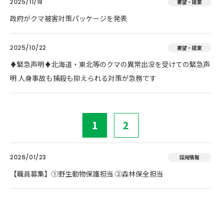
2025/11/18
要望・提案
政府がクマ被害対策パッケージを発表
2025/10/22
要望・提案
♦️緊急声明♦️北海道・東北等のクマの異常出没を受けての緊急声
明 人身事故も捕殺も抑えられる対策が急務です
1
2
2026/01/23
採用情報
【職員募集】①野生動物保護担当 ②森林保全担当