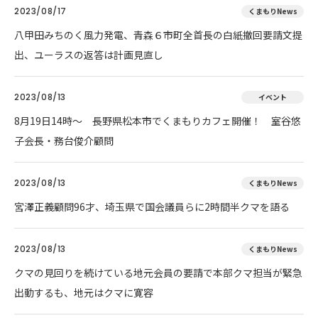
2023/08/17
くまもりNews
八甲田みちのく風力発電、青森６市町全首長の白紙撤回要請文提
出、ユーラスの返答は計画見直し
2023/08/13
イベント
8月19日14時～ 長野県松本市でくまもりカフェ開催！ 室谷悠
子会長・務台俊介顧問
2023/08/13
くまもりNews
宮澤正義顧問96才、埼玉県で国会議員らに2時間半クマを語る
2023/08/13
くまもりNews
クマの見回りを続けている地元会員の要請で本部クマ担当が緊急
出動するも、地元はクマに寛容