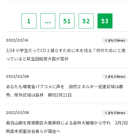
1
...
51
52
53
2022/02/14
くまもりNews
2/14 小学生だってCO２減らすために木を伐る？何のためにと思
っていると萩生田経産大臣が答弁
2022/02/06
くまもりNews
あなたも環境省パブコメに声を 自然エネルギー促進区域は都
市、除外区域は森林 締切2月11日
2022/02/06
くまもりNews
奥羽山脈を尾根筋巨大風車群による森林大破壊から守れ 2月2日
熊森本部室谷会長らが国会へ