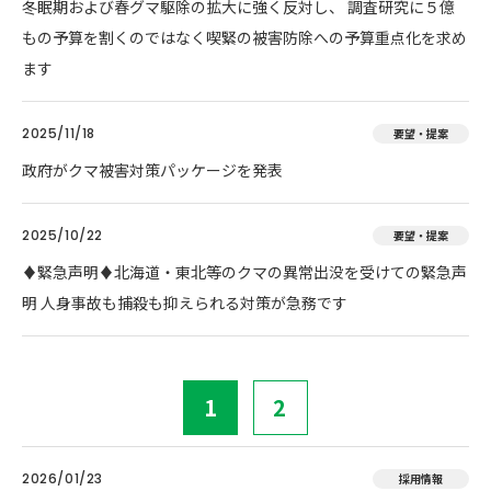
冬眠期および春グマ駆除の拡大に強く反対し、 調査研究に５億
もの予算を割くのではなく喫緊の被害防除への予算重点化を求め
ます
2025/11/18
要望・提案
政府がクマ被害対策パッケージを発表
2025/10/22
要望・提案
♦️緊急声明♦️北海道・東北等のクマの異常出没を受けての緊急声
明 人身事故も捕殺も抑えられる対策が急務です
1
2
2026/01/23
採用情報