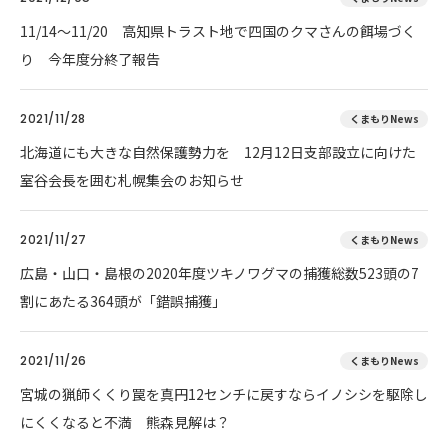
11/14～11/20 高知県トラスト地で四国のクマさんの餌場づく
り 今年度分終了報告
2021/11/28
くまもりNews
北海道にも大きな自然保護勢力を 12月12日支部設立に向けた
室谷会長を囲む札幌集会のお知らせ
2021/11/27
くまもりNews
広島・山口・島根の2020年度ツキノワグマの捕獲総数523頭の7
割にあたる364頭が「錯誤捕獲」
2021/11/26
くまもりNews
宮城の猟師くくり罠を真円12センチに戻すならイノシシを駆除し
にくくなると不満 熊森見解は？