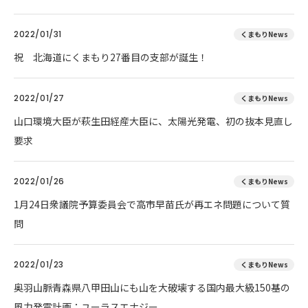
2022/01/31
くまもりNews
祝 北海道にくまもり27番目の支部が誕生！
2022/01/27
くまもりNews
山口環境大臣が萩生田経産大臣に、太陽光発電、初の抜本見直し
要求
2022/01/26
くまもりNews
1月24日衆議院予算委員会で高市早苗氏が再エネ問題について質
問
2022/01/23
くまもりNews
奥羽山脈青森県八甲田山にも山を大破壊する国内最大級150基の
風力発電計画：ユーラスエナジー