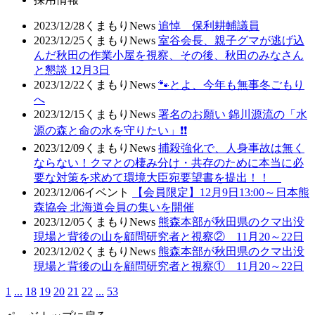
2023/12/28
くまもりNews
追悼 保利耕輔議員
2023/12/25
くまもりNews
室谷会長、親子グマが逃げ込
んだ秋田の作業小屋を視察、その後、秋田のみなさん
と懇談 12月3日
2023/12/22
くまもりNews
🐾とよ、今年も無事冬ごもり
へ
2023/12/15
くまもりNews
署名のお願い 錦川源流の「水
源の森と命の水を守りたい」❗❗
2023/12/09
くまもりNews
捕殺強化で、人身事故は無く
ならない！クマとの棲み分け・共存のために本当に必
要な対策を求めて環境大臣宛要望書を提出！！
2023/12/06
イベント
【会員限定】12月9日13:00～日本熊
森協会 北海道会員の集いを開催
2023/12/05
くまもりNews
熊森本部が秋田県のクマ出没
現場と背後の山を顧問研究者と視察② 11月20～22日
2023/12/02
くまもりNews
熊森本部が秋田県のクマ出没
現場と背後の山を顧問研究者と視察① 11月20～22日
1
...
18
19
20
21
22
...
53