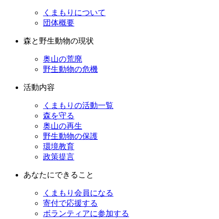
くまもりについて
団体概要
森と野生動物の現状
奥山の荒廃
野生動物の危機
活動内容
くまもりの活動一覧
森を守る
奥山の再生
野生動物の保護
環境教育
政策提言
あなたにできること
くまもり会員になる
寄付で応援する
ボランティアに参加する