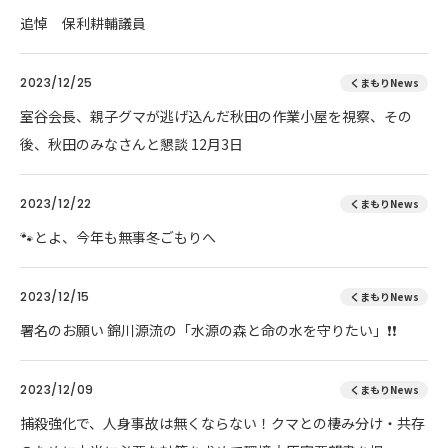
追悼 保利耕輔議員
2023/12/25
くまもりNews
室谷会長、親子グマが逃げ込んだ秋田の作業小屋を視察、その
後、秋田のみなさんと懇談 12月3日
2023/12/22
くまもりNews
🐾とよ、今年も無事冬ごもりへ
2023/12/15
くまもりNews
署名のお願い 錦川源流の「水源の森と命の水を守りたい」❗❗
2023/12/09
くまもりNews
捕殺強化で、人身事故は無くならない！クマとの棲み分け・共存