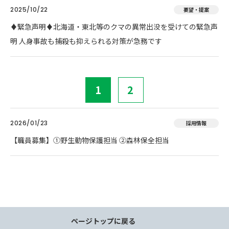
2025/10/22
要望・提案
♦️緊急声明♦️北海道・東北等のクマの異常出没を受けての緊急声
明 人身事故も捕殺も抑えられる対策が急務です
1
2
2026/01/23
採用情報
【職員募集】①野生動物保護担当 ②森林保全担当
ページトップに戻る