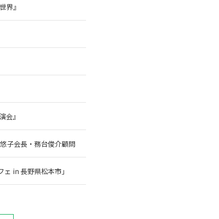
の世界』
講演会』
谷悠子会長・務台俊介顧問
 in 長野県松本市」