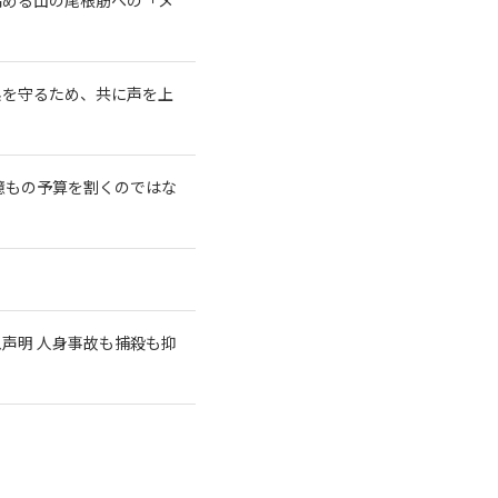
系を守るため、共に声を上
億もの予算を割くのではな
急声明 人身事故も捕殺も抑