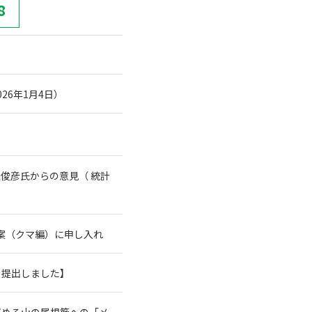
8
26年1月4日）
俊彦氏からの意見（ 統計
案（クマ編）に申し入れ
を提出しました】
高める山の尾根筋への「メ