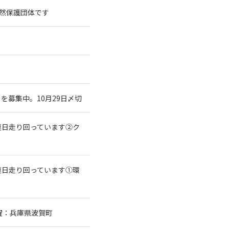
践自然保護団体です
募集中。10月29日〆切
連日走り回っています②ク
連日走り回っています①環
躍：兵庫県波賀町