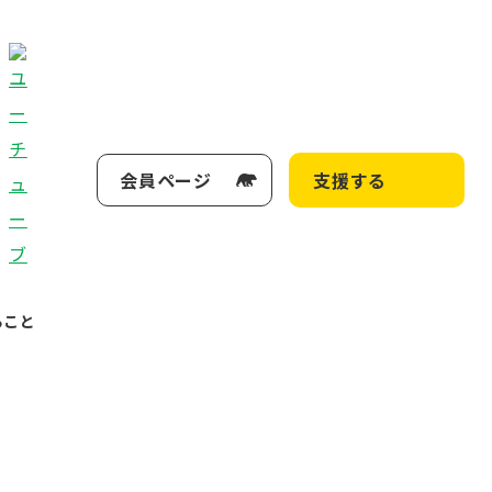
会員ページ
支援する
ること