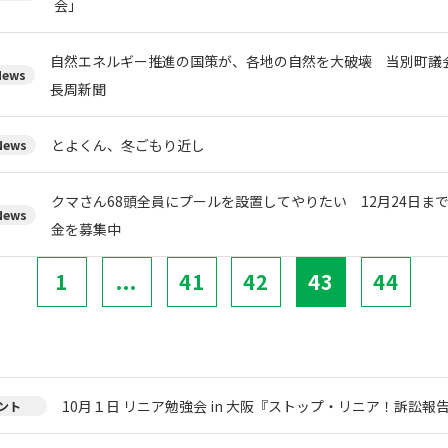
会」
自然エネルギー推進の国策が、各地の自然を大破壊 当別町
ews
長周新聞
とよくん、冬ごもり近し
ews
クマさん68頭全員にプールを設置してやりたい 12月24日ま
ews
金を募集中
1
...
41
42
43
44
10月１日 リニア勉強会 in 大阪『ストップ・リニア！訴訟報
ント