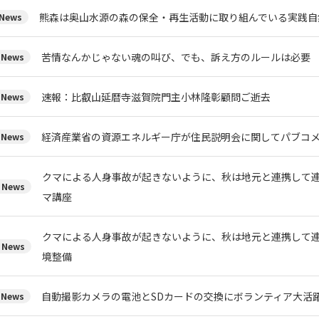
熊森は奥山水源の森の保全・再生活動に取り組んでいる実
News
苦情なんかじゃない魂の叫び、でも、訴え方のルールは必要
News
速報：比叡山延暦寺滋賀院門主小林隆彰顧問ご逝去
News
経済産業省の資源エネルギー庁が住民説明会に関してパブコメを
News
クマによる人身事故が起きないように、秋は地元と連携して
News
マ講座
クマによる人身事故が起きないように、秋は地元と連携して
News
境整備
自動撮影カメラの電池とSDカードの交換にボランティア大活
News