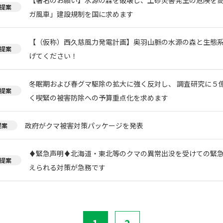
提案
ガ風車」建設規制を国に求めます
【（仮称）西久慈風力発電計画】奥羽山脈の水源の森と生態
提案
げてください！
冬眠期および春グマ駆除の拡大に強く反対し、 調査研究に５
提案
く喫緊の被害防除への予算重点化を求めます
政府がクマ被害対策パッケージを発表
提案
♦️緊急声明♦️北海道・東北等のクマの異常出没を受けての緊
提案
えられる対策が急務です