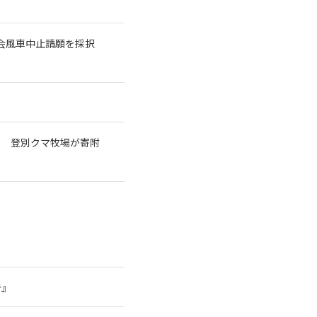
議会風車中止請願を採択
で 登別クマ牧場が寄附
告』