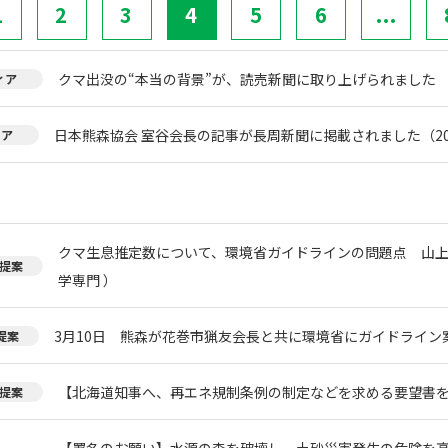
1
2
3
4
5
6
...
クマ出没の“本当の背景”が、読売新聞に取り上げられました
ィア
日本熊森協会 室谷会長の記事が長周新聞に掲載されました（20
ィア
クマ生息推定数について、環境省ガイドラインの問題点 山上
提案
学専門 ）
3月10日 熊森が花巻市猟友会長と共に環境省にガイドライン
提案
【北海道知事へ、再エネ規制条例の制定などを求める要望書
提案
【署名のお願い】水源の森を破壊し、土砂災害発生の危険を