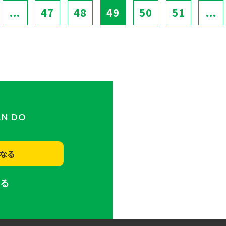
...
47
48
49
50
51
...
AN DO
なる
する