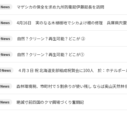
マゲシカの保全を求め九州防衛局伊藤局長を訪問
News
4月16日 実のなる木植樹地でシカよけ柵の修理 兵庫県宍粟
News
自然？クリーン？再生可能？どこが ②
News
自然？クリーン？再生可能？どこが①
News
４月３日 祝 北海道支部結成祝賀会に100人 於：ホテルポ
News
森林環境税、市町村で５割余りが使い残し ならば奥山天然林
News
絶滅寸前四国のクマ餌場づくり奮闘記
News