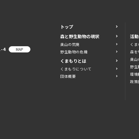
トップ
森と野生動物の現状
活動
奥山の荒廃
くま
-4
MAP
野生動物の危機
森を
奥山
くまもりとは
野生
くまもりについて
環境
団体概要
政策