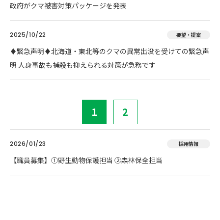
政府がクマ被害対策パッケージを発表
2025/10/22
要望・提案
♦️緊急声明♦️北海道・東北等のクマの異常出没を受けての緊急声
明 人身事故も捕殺も抑えられる対策が急務です
1
2
2026/01/23
採用情報
【職員募集】①野生動物保護担当 ②森林保全担当