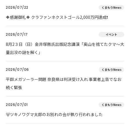
2026/07/22
くまもりNews
🔶感謝御礼🔶 クラファンネクストゴール2,000万円達成❗
2026/07/17
イベント
8月2３日（日）金井塚務氏出版記念講演「奥山を捨てたクマ～大
量出没の謎を解く」
2026/07/06
くまもりNews
平群メガソーラー問題 奈良県は判決受け入れ 事業者上告でなお
続く緊張
2026/07/01
くまもりNews
🐻ツキノワグマ太郎のお別れの会が執り行われました