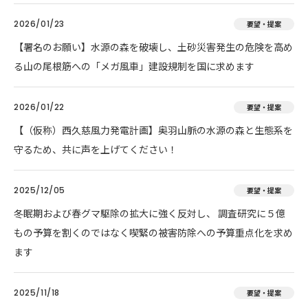
2026/01/23
要望・提案
【署名のお願い】水源の森を破壊し、土砂災害発生の危険を高め
る山の尾根筋への「メガ風車」建設規制を国に求めます
2026/01/22
要望・提案
【（仮称）西久慈風力発電計画】奥羽山脈の水源の森と生態系を
守るため、共に声を上げてください！
2025/12/05
要望・提案
冬眠期および春グマ駆除の拡大に強く反対し、 調査研究に５億
もの予算を割くのではなく喫緊の被害防除への予算重点化を求め
ます
2025/11/18
要望・提案