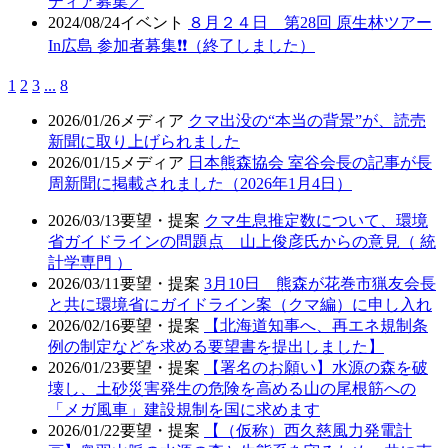
ティア募集／
2024/08/24
イベント
８月２４日 第28回 原生林ツアー
In広島 参加者募集❗❗（終了しました）
1
2
3
...
8
2026/01/26
メディア
クマ出没の“本当の背景”が、読売
新聞に取り上げられました
2026/01/15
メディア
日本熊森協会 室谷会長の記事が長
周新聞に掲載されました（2026年1月4日）
2026/03/13
要望・提案
クマ生息推定数について、環境
省ガイドラインの問題点 山上俊彦氏からの意見（ 統
計学専門 ）
2026/03/11
要望・提案
3月10日 熊森が花巻市猟友会長
と共に環境省にガイドライン案（クマ編）に申し入れ
2026/02/16
要望・提案
【北海道知事へ、再エネ規制条
例の制定などを求める要望書を提出しました】
2026/01/23
要望・提案
【署名のお願い】水源の森を破
壊し、土砂災害発生の危険を高める山の尾根筋への
「メガ風車」建設規制を国に求めます
2026/01/22
要望・提案
【（仮称）西久慈風力発電計