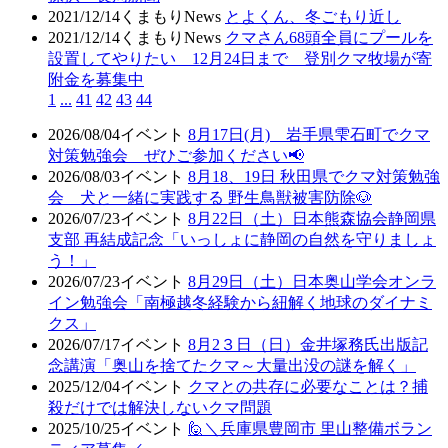
2021/12/14
くまもりNews
とよくん、冬ごもり近し
2021/12/14
くまもりNews
クマさん68頭全員にプールを
設置してやりたい 12月24日まで 登別クマ牧場が寄
附金を募集中
1
...
41
42
43
44
2026/08/04
イベント
8月17日(月) 岩手県雫石町でクマ
対策勉強会 ぜひご参加ください📢
2026/08/03
イベント
8月18、19日 秋田県でクマ対策勉強
会 犬と一緒に実践する 野生鳥獣被害防除🐶
2026/07/23
イベント
8月22日（土）日本熊森協会静岡県
支部 再結成記念「いっしょに静岡の自然を守りましょ
う！」
2026/07/23
イベント
8月29日（土）日本奥山学会オンラ
イン勉強会「南極越冬経験から紐解く地球のダイナミ
クス」
2026/07/17
イベント
8月2３日（日）金井塚務氏出版記
念講演「奥山を捨てたクマ～大量出没の謎を解く」
2025/12/04
イベント
クマとの共存に必要なことは？捕
殺だけでは解決しないクマ問題
2025/10/25
イベント
🙋＼兵庫県豊岡市 里山整備ボラン