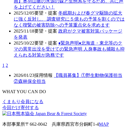
画】奥羽山脈の水源の森と生態系を守るため、共に声
を上げてください！
2025/12/05
要望・提案
冬眠期および春グマ駆除の拡大
に強く反対し、 調査研究に５億もの予算を割くのでは
なく喫緊の被害防除への予算重点化を求めます
2025/11/18
要望・提案
政府がクマ被害対策パッケージ
を発表
2025/10/22
要望・提案
♦️緊急声明♦️北海道・東北等のク
マの異常出没を受けての緊急声明 人身事故も捕殺も抑
えられる対策が急務です
1
2
2026/01/23
採用情報
【職員募集】①野生動物保護担当
②森林保全担当
WHAT YOU CAN DO
くまもり会員になる
今回だけ寄付する
本部事業所
〒662-0042
兵庫県西宮市分銅町1-4
MAP