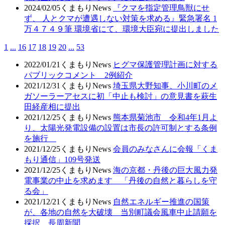
2024/02/05
くまもりNews
『クマを指定管理鳥獣にせ
ず、 人とクマが遭遇しない対策を求める』緊急署名 1
万４７４９筆 環境省にて、環境大臣宛に提出しました
1
...
16
17
18
19
20
...
53
2022/01/21
くまもりNews
ヒグマ保護管理計画に対する
パブリックコメント 2例紹介
2021/12/31
くまもりNews
埼玉県大野知事、小川町のメ
ガソーラーアセスに初「中止も検討」の意見書を萩生
田経産相に提出
2021/12/25
くまもりNews
熊本県菊池市 令和4年1月よ
り、太陽光発電設備の設置は市長の許可制とする条例
を施行
2021/12/25
くまもりNews
会員のみなさんに会報「くま
もり通信」109号発送
2021/12/25
くまもりNews
海の京都・丹後の巨大風力発
電事業の中止を求めます 「丹後の自然と暮らしを守
る会」
2021/12/21
くまもりNews
自然エネルギー推進の国策
が、各地の自然を大破壊 当別町議会風車中止請願を
採択 長周新聞