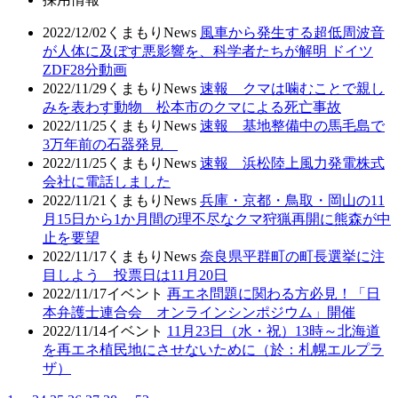
2022/12/02
くまもりNews
風車から発生する超低周波音
が人体に及ぼす悪影響を、科学者たちが解明 ドイツ
ZDF28分動画
2022/11/29
くまもりNews
速報 クマは噛むことで親し
みを表わす動物 松本市のクマによる死亡事故
2022/11/25
くまもりNews
速報 基地整備中の馬毛島で
3万年前の石器発見
2022/11/25
くまもりNews
速報 浜松陸上風力発電株式
会社に電話しました
2022/11/21
くまもりNews
兵庫・京都・鳥取・岡山の11
月15日から1か月間の理不尽なクマ狩猟再開に熊森が中
止を要望
2022/11/17
くまもりNews
奈良県平群町の町長選挙に注
目しよう 投票日は11月20日
2022/11/17
イベント
再エネ問題に関わる方必見！「日
本弁護士連合会 オンラインシンポジウム」開催
2022/11/14
イベント
11月23日（水・祝）13時～北海道
を再エネ植民地にさせないために（於：札幌エルプラ
ザ）