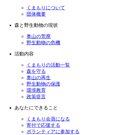
くまもりについて
団体概要
森と野生動物の現状
奥山の荒廃
野生動物の危機
活動内容
くまもりの活動一覧
森を守る
奥山の再生
野生動物の保護
環境教育
政策提言
あなたにできること
くまもり会員になる
寄付で応援する
ボランティアに参加する