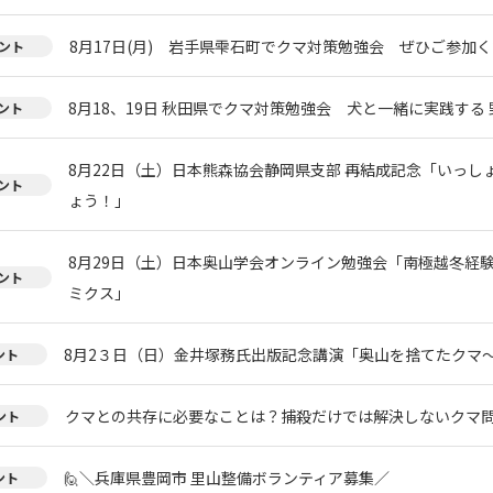
8月17日(月) 岩手県雫石町でクマ対策勉強会 ぜひご参加く
ント
8月18、19日 秋田県でクマ対策勉強会 犬と一緒に実践する 
ント
8月22日（土）日本熊森協会静岡県支部 再結成記念「いっし
ント
ょう！」
8月29日（土）日本奥山学会オンライン勉強会「南極越冬経
ント
ミクス」
8月2３日（日）金井塚務氏出版記念講演「奥山を捨てたクマ
ント
クマとの共存に必要なことは？捕殺だけでは解決しないクマ
ント
🙋＼兵庫県豊岡市 里山整備ボランティア募集／
ント