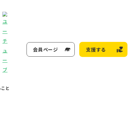
会員ページ
支援する
ること