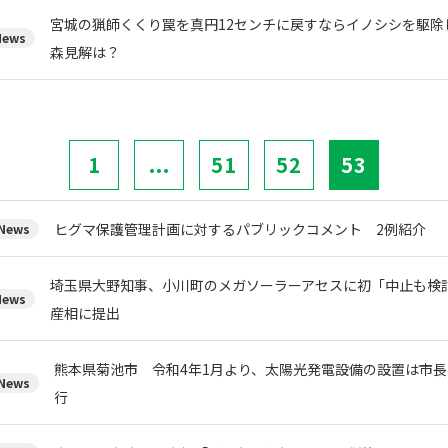
宮城の猟師くくり罠を真円12センチに戻すならイノシシを駆除
ews
森見解は？
1
...
51
52
53
ヒグマ保護管理計画に対するパブリックコメント 2例紹介
ews
埼玉県大野知事、小川町のメガソーラーアセスに初「中止も検
ews
産相に提出
熊本県菊池市 令和4年1月より、太陽光発電設備の設置は市
ews
行