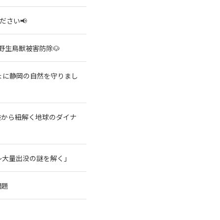
ださい📢
野生鳥獣被害防除🐶
ょに静岡の自然を守りまし
験から紐解く地球のダイナ
～大量出没の謎を解く」
問題