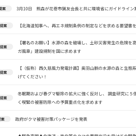
3月10日 熊森が花巻市猟友会長と共に環境省にガイドライン
提案
【北海道知事へ、再エネ規制条例の制定などを求める要望書
提案
【署名のお願い】水源の森を破壊し、土砂災害発生の危険を
提案
ガ風車」建設規制を国に求めます
【（仮称）西久慈風力発電計画】奥羽山脈の水源の森と生態
提案
げてください！
冬眠期および春グマ駆除の拡大に強く反対し、 調査研究に５
提案
く喫緊の被害防除への予算重点化を求めます
政府がクマ被害対策パッケージを発表
提案
♦️緊急声明♦️北海道・東北等のクマの異常出没を受けての緊