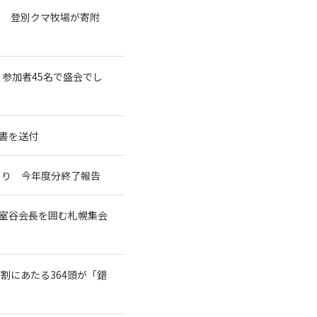
で 登別クマ牧場が寄附
 参加者45名で盛会でし
書を送付
づくり 今年度分終了報告
た室谷会長を囲む札幌集会
7割にあたる364頭が「錯