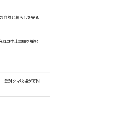
の自然と暮らしを守る
議会風車中止請願を採択
で 登別クマ牧場が寄附