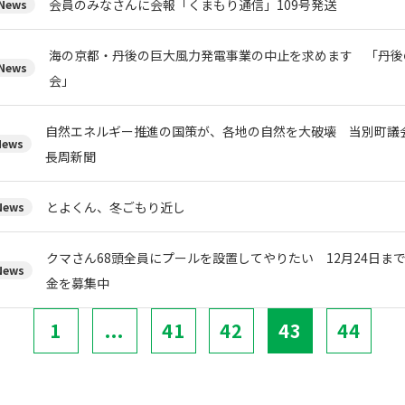
会員のみなさんに会報「くまもり通信」109号発送
ews
海の京都・丹後の巨大風力発電事業の中止を求めます 「丹後
ews
会」
自然エネルギー推進の国策が、各地の自然を大破壊 当別町
ews
長周新聞
とよくん、冬ごもり近し
ews
クマさん68頭全員にプールを設置してやりたい 12月24日ま
ews
金を募集中
1
...
41
42
43
44