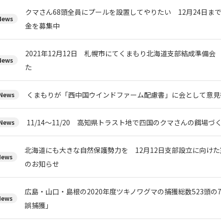
クマさん68頭全員にプールを設置してやりたい 12月24日ま
ews
金を募集中
2021年12月12日 札幌市にてくまもり北海道支部結成準備会
ews
た
くまもりが「西中国ウインドファーム配慮書」に会として意見
ews
11/14～11/20 高知県トラスト地で四国のクマさんの餌場
ews
北海道にも大きな自然保護勢力を 12月12日支部設立に向け
ews
のお知らせ
広島・山口・島根の2020年度ツキノワグマの捕獲総数523頭の
ews
誤捕獲」