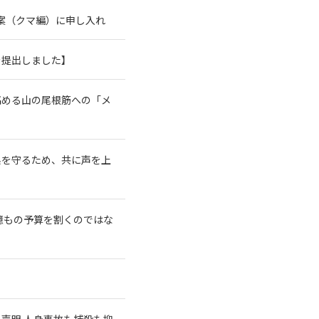
案（クマ編）に申し入れ
を提出しました】
高める山の尾根筋への「メ
系を守るため、共に声を上
億もの予算を割くのではな
急声明 人身事故も捕殺も抑