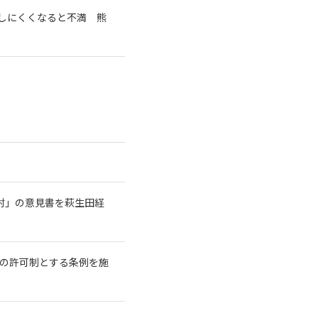
しにくくなると不満 熊
討」の意見書を萩生田経
長の許可制とする条例を施