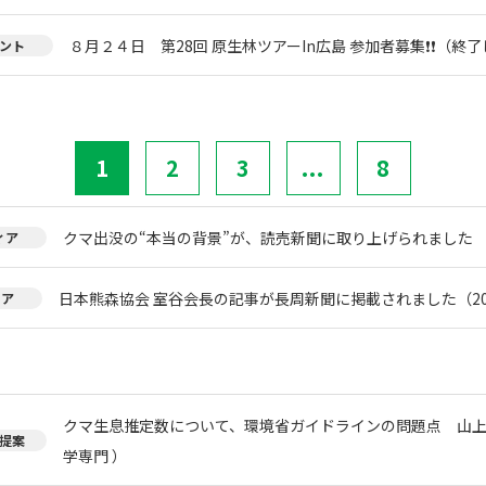
８月２４日 第28回 原生林ツアーIn広島 参加者募集❗❗（終
ント
1
2
3
...
8
クマ出没の“本当の背景”が、読売新聞に取り上げられました
ィア
日本熊森協会 室谷会長の記事が長周新聞に掲載されました（20
ィア
クマ生息推定数について、環境省ガイドラインの問題点 山上
提案
学専門 ）