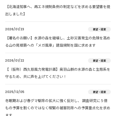
【北海道知事へ、再エネ規制条例の制定などを求める要望書を提
出しました】
2026/01/23
要望・提案
【署名のお願い】水源の森を破壊し、土砂災害発生の危険を高め
る山の尾根筋への「メガ風車」建設規制を国に求めます
2026/01/22
要望・提案
【（仮称）西久慈風力発電計画】奥羽山脈の水源の森と生態系を
守るため、共に声を上げてください！
2025/12/05
要望・提案
冬眠期および春グマ駆除の拡大に強く反対し、 調査研究に５億
もの予算を割くのではなく喫緊の被害防除への予算重点化を求め
ます