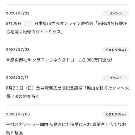
2026/07/23
イベント
8月29日（土）日本奥山学会オンライン勉強会「南極越冬経験か
ら紐解く地球のダイナミクス」
2026/07/22
くまもりNews
🔶感謝御礼🔶 クラファンネクストゴール2,000万円達成❗
2026/07/17
イベント
8月2３日（日）金井塚務氏出版記念講演「奥山を捨てたクマ～大
量出没の謎を解く」
2026/07/06
くまもりNews
平群メガソーラー問題 奈良県は判決受け入れ 事業者上告でなお
続く緊張