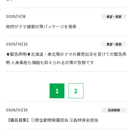
2025/11/18
要望・提案
政府がクマ被害対策パッケージを発表
2025/10/22
要望・提案
♦️緊急声明♦️北海道・東北等のクマの異常出没を受けての緊急声
明 人身事故も捕殺も抑えられる対策が急務です
1
2
2026/01/23
採用情報
【職員募集】①野生動物保護担当 ②森林保全担当