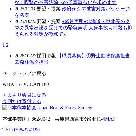
なく喫緊の被害防除への予算重点化を求めます
2025/11/18
要望・提案
政府がクマ被害対策パッケージ
を発表
2025/10/22
要望・提案
♦️緊急声明♦️北海道・東北等のク
マの異常出没を受けての緊急声明 人身事故も捕殺も抑
えられる対策が急務です
1
2
2026/01/23
採用情報
【職員募集】①野生動物保護担当
②森林保全担当
ページトップに戻る
WHAT YOU CAN DO
くまもり会員になる
今回だけ寄付する
本部事業所
〒662-0042
兵庫県西宮市分銅町1-4
MAP
TEL
0798-22-4190