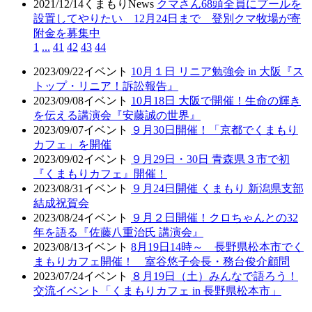
2021/12/14
くまもりNews
クマさん68頭全員にプールを
設置してやりたい 12月24日まで 登別クマ牧場が寄
附金を募集中
1
...
41
42
43
44
2023/09/22
イベント
10月１日 リニア勉強会 in 大阪『ス
トップ・リニア！訴訟報告』
2023/09/08
イベント
10月18日 大阪で開催！生命の輝き
を伝える講演会『安藤誠の世界』
2023/09/07
イベント
９月30日開催！「京都でくまもり
カフェ」を開催
2023/09/02
イベント
９月29日・30日 青森県３市で初
『くまもりカフェ』開催！
2023/08/31
イベント
９月24日開催 くまもり 新潟県支部
結成祝賀会
2023/08/24
イベント
９月２日開催！クロちゃんとの32
年を語る『佐藤八重治氏 講演会』
2023/08/13
イベント
8月19日14時～ 長野県松本市でく
まもりカフェ開催！ 室谷悠子会長・務台俊介顧問
2023/07/24
イベント
８月19日（土）みんなで語ろう！
交流イベント「くまもりカフェ in 長野県松本市」