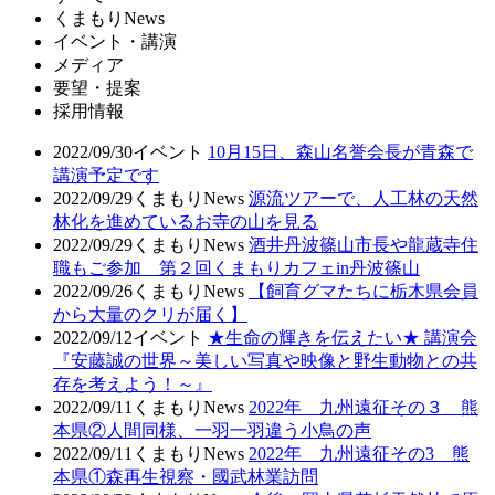
くまもりNews
イベント・講演
メディア
要望・提案
採用情報
2022/09/30
イベント
10月15日、森山名誉会長が青森で
講演予定です
2022/09/29
くまもりNews
源流ツアーで、人工林の天然
林化を進めているお寺の山を見る
2022/09/29
くまもりNews
酒井丹波篠山市長や龍蔵寺住
職もご参加 第２回くまもりカフェin丹波篠山
2022/09/26
くまもりNews
【飼育グマたちに栃木県会員
から大量のクリが届く】
2022/09/12
イベント
★生命の輝きを伝えたい★ 講演会
『安藤誠の世界～美しい写真や映像と野生動物との共
存を考えよう！～』
2022/09/11
くまもりNews
2022年 九州遠征その３ 熊
本県②人間同様、一羽一羽違う小鳥の声
2022/09/11
くまもりNews
2022年 九州遠征その3 熊
本県①森再生視察・國武林業訪問