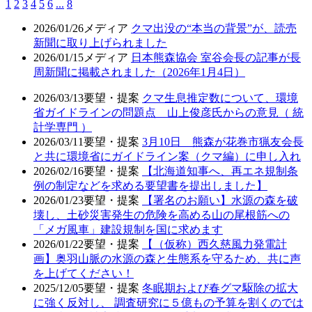
1
2
3
4
5
6
...
8
2026/01/26
メディア
クマ出没の“本当の背景”が、読売
新聞に取り上げられました
2026/01/15
メディア
日本熊森協会 室谷会長の記事が長
周新聞に掲載されました（2026年1月4日）
2026/03/13
要望・提案
クマ生息推定数について、環境
省ガイドラインの問題点 山上俊彦氏からの意見（ 統
計学専門 ）
2026/03/11
要望・提案
3月10日 熊森が花巻市猟友会長
と共に環境省にガイドライン案（クマ編）に申し入れ
2026/02/16
要望・提案
【北海道知事へ、再エネ規制条
例の制定などを求める要望書を提出しました】
2026/01/23
要望・提案
【署名のお願い】水源の森を破
壊し、土砂災害発生の危険を高める山の尾根筋への
「メガ風車」建設規制を国に求めます
2026/01/22
要望・提案
【（仮称）西久慈風力発電計
画】奥羽山脈の水源の森と生態系を守るため、共に声
を上げてください！
2025/12/05
要望・提案
冬眠期および春グマ駆除の拡大
に強く反対し、 調査研究に５億もの予算を割くのでは