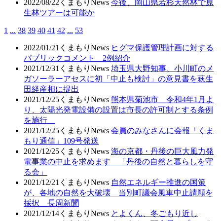
2022/08/22
くまもりNews
今後、岡山県若杉天然林で原
生林ツアーは可能か
1
...
38
39
40
41
42
...
53
2022/01/21
くまもりNews
ヒグマ保護管理計画に対する
パブリックコメント 2例紹介
2021/12/31
くまもりNews
埼玉県大野知事、小川町のメ
ガソーラーアセスに初「中止も検討」の意見書を萩生
田経産相に提出
2021/12/25
くまもりNews
熊本県菊池市 令和4年1月よ
り、太陽光発電設備の設置は市長の許可制とする条例
を施行
2021/12/25
くまもりNews
会員のみなさんに会報「くま
もり通信」109号発送
2021/12/25
くまもりNews
海の京都・丹後の巨大風力発
電事業の中止を求めます 「丹後の自然と暮らしを守
る会」
2021/12/21
くまもりNews
自然エネルギー推進の国策
が、各地の自然を大破壊 当別町議会風車中止請願を
採択 長周新聞
2021/12/14
くまもりNews
とよくん、冬ごもり近し