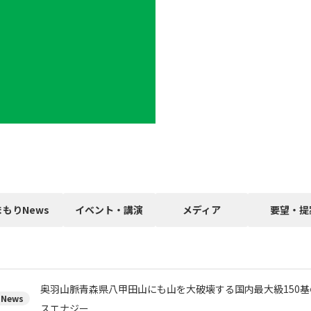
まもりNews
イベント・講演
メディア
要望・提
奥羽山脈青森県八甲田山にも山を大破壊する国内最大級150
News
スエナジー