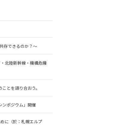
と共存できるのか？～
ア・北陸新幹線・機構危機
水のことを語り合おう。
シンポジウム」開催
ために（於：札幌エルプ