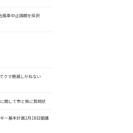
議会風車中止請願を採択
テルでクマ絶滅しかねない
可に関して市と県に質問状
ギー基本計画2月18日閣議