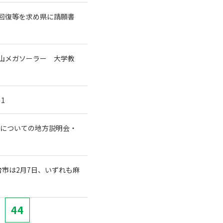
回復等を求め県に請願書
山メガソーラー 大学教
1
）についての地方説明会・
市は2月7日、いずれも麻
44