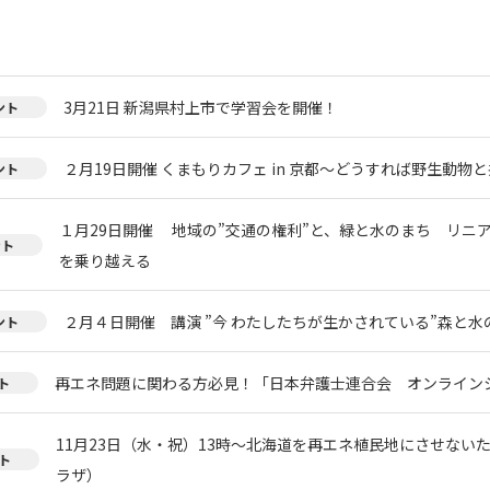
3月21日 新潟県村上市で学習会を開催！
ント
２月19日開催 くまもりカフェ in 京都～どうすれば野生動物
ント
１月29日開催 地域の”交通の権利”と、緑と水のまち リニ
ント
を乗り越える
２月４日開催 講演 ”今 わたしたちが生かされている”森と
ント
再エネ問題に関わる方必見！「日本弁護士連合会 オンライン
ト
11月23日（水・祝）13時～北海道を再エネ植民地にさせない
ト
ラザ）