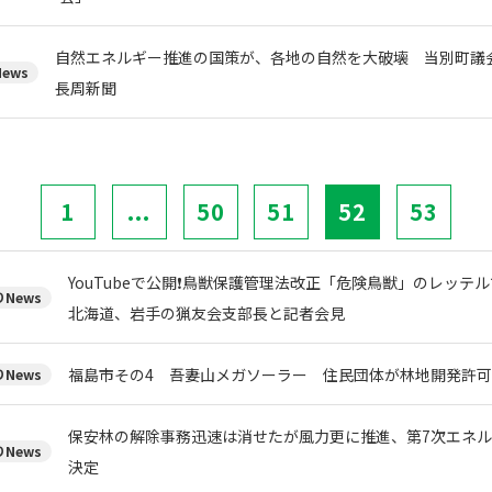
自然エネルギー推進の国策が、各地の自然を大破壊 当別町
ews
長周新聞
1
...
50
51
52
53
YouTubeで公開❗鳥獣保護管理法改正「危険鳥獣」のレッ
News
北海道、岩手の猟友会支部長と記者会見
福島市その4 吾妻山メガソーラー 住民団体が林地開発許
News
保安林の解除事務迅速は消せたが風力更に推進、第7次エネル
News
決定