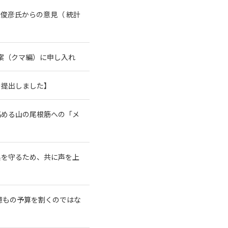
俊彦氏からの意見（ 統計
案（クマ編）に申し入れ
を提出しました】
高める山の尾根筋への「メ
系を守るため、共に声を上
億もの予算を割くのではな