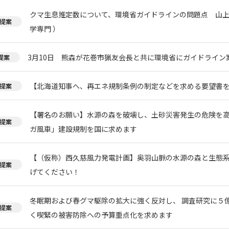
クマ生息推定数について、環境省ガイドラインの問題点 山上
提案
学専門 ）
3月10日 熊森が花巻市猟友会長と共に環境省にガイドライン
提案
【北海道知事へ、再エネ規制条例の制定などを求める要望書
提案
【署名のお願い】水源の森を破壊し、土砂災害発生の危険を
提案
ガ風車」建設規制を国に求めます
【（仮称）西久慈風力発電計画】奥羽山脈の水源の森と生態
提案
げてください！
冬眠期および春グマ駆除の拡大に強く反対し、 調査研究に５
提案
く喫緊の被害防除への予算重点化を求めます