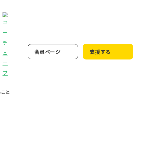
会員ページ
支援する
ること