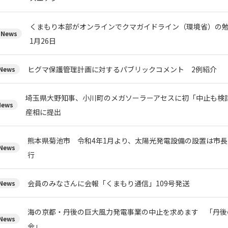
くまもり本部がオンラインでクマガイドライン（環境省）の
News
1月26日
ヒグマ保護管理計画に対するパブリックコメント 2例紹介
ews
埼玉県大野知事、小川町のメガソーラーアセスに初「中止も検
ews
産相に提出
熊本県菊池市 令和4年1月より、太陽光発電設備の設置は市
ews
行
会員のみなさんに会報「くまもり通信」109号発送
ews
海の京都・丹後の巨大風力発電事業の中止を求めます 「丹後
ews
会」