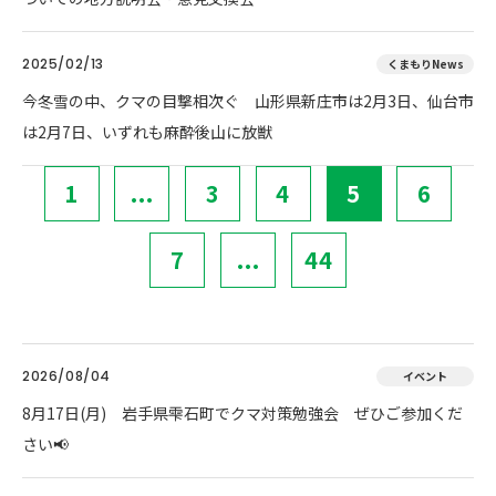
2025/02/13
くまもりNews
今冬雪の中、クマの目撃相次ぐ 山形県新庄市は2月3日、仙台市
は2月7日、いずれも麻酔後山に放獣
1
...
3
4
5
6
7
...
44
2026/08/04
イベント
8月17日(月) 岩手県雫石町でクマ対策勉強会 ぜひご参加くだ
さい📢