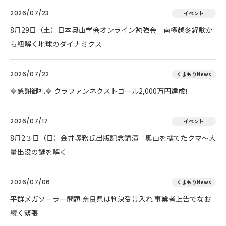
2026/07/23
イベント
8月29日（土）日本奥山学会オンライン勉強会「南極越冬経験か
ら紐解く地球のダイナミクス」
2026/07/22
くまもりNews
🔶感謝御礼🔶 クラファンネクストゴール2,000万円達成❗
2026/07/17
イベント
8月2３日（日）金井塚務氏出版記念講演「奥山を捨てたクマ～大
量出没の謎を解く」
2026/07/06
くまもりNews
平群メガソーラー問題 奈良県は判決受け入れ 事業者上告でなお
続く緊張