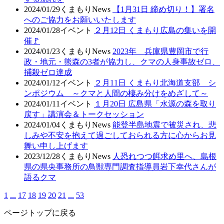
2024/01/29
くまもりNews
【1月31日 締め切り！】署名
へのご協力をお願いいたします
2024/01/28
イベント
２月12日 くまもり広島の集いを開
催🚩
2024/01/23
くまもりNews
2023年 兵庫県豊岡市で行
政・地元・熊森の3者が協力し、クマの人身事故ゼロ、
捕殺ゼロ達成
2024/01/12
イベント
２月11日 くまもり北海道支部 シ
ンポジウム ～クマと人間の棲み分けをめざして～
2024/01/11
イベント
１月20日 広島県「水源の森を取り
戻す」講演会＆トークセッション
2024/01/04
くまもりNews
能登半島地震で被災され、悲
しみや不安を抱えて過ごしておられる方に心からお見
舞い申し上げます
2023/12/28
くまもりNews
人恐れつつ餌求め里へ、島根
県の県央事務所の鳥獣専門調査指導員岩下幸代さんが
語るクマ
1
...
17
18
19
20
21
...
53
ページトップに戻る