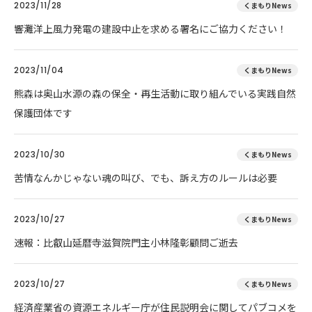
2023/11/28
くまもりNews
響灘洋上風力発電の建設中止を求める署名にご協力ください！
2023/11/04
くまもりNews
熊森は奥山水源の森の保全・再生活動に取り組んでいる実践自然
保護団体です
2023/10/30
くまもりNews
苦情なんかじゃない魂の叫び、でも、訴え方のルールは必要
2023/10/27
くまもりNews
速報：比叡山延暦寺滋賀院門主小林隆彰顧問ご逝去
2023/10/27
くまもりNews
経済産業省の資源エネルギー庁が住民説明会に関してパブコメを