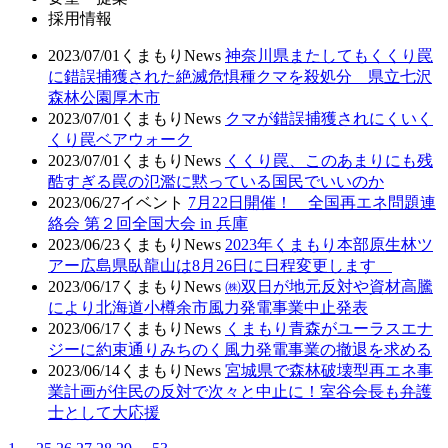
採用情報
2023/07/01
くまもりNews
神奈川県またしてもくくり罠
に錯誤捕獲された絶滅危惧種クマを殺処分 県立七沢
森林公園厚木市
2023/07/01
くまもりNews
クマが錯誤捕獲されにくいく
くり罠ベアウォーク
2023/07/01
くまもりNews
くくり罠、このあまりにも残
酷すぎる罠の氾濫に黙っている国民でいいのか
2023/06/27
イベント
7月22日開催！ 全国再エネ問題連
絡会 第２回全国大会 in 兵庫
2023/06/23
くまもりNews
2023年くまもり本部原生林ツ
アー広島県臥龍山は8月26日に日程変更します
2023/06/17
くまもりNews
㈱双日が地元反対や資材高騰
により北海道小樽余市風力発電事業中止発表
2023/06/17
くまもりNews
くまもり青森がユーラスエナ
ジーに約束通りみちのく風力発電事業の撤退を求める
2023/06/14
くまもりNews
宮城県で森林破壊型再エネ事
業計画が住民の反対で次々と中止に！室谷会長も弁護
士として大応援