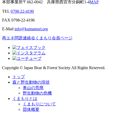
本部事業所
〒662-0042
兵庫県西宮市分銅町1-4
MAP
TEL
0798-22-4190
FAX
0798-22-4196
E-Mail
info@kumamori.org
再エネ問題連絡会
くまもり会員ページ
Copyright © Japan Bear & Forest Society All Rights Reserved.
トップ
森と野生動物の現状
奥山の荒廃
野生動物の危機
くまもりとは
くまもりについて
団体概要