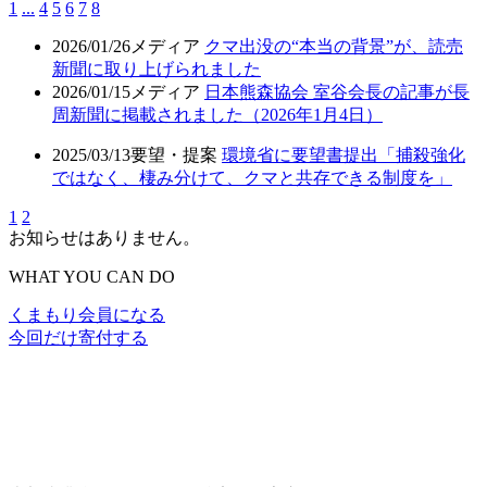
1
...
4
5
6
7
8
2026/01/26
メディア
クマ出没の“本当の背景”が、読売
新聞に取り上げられました
2026/01/15
メディア
日本熊森協会 室谷会長の記事が長
周新聞に掲載されました（2026年1月4日）
2025/03/13
要望・提案
環境省に要望書提出「捕殺強化
ではなく、棲み分けて、クマと共存できる制度を」
1
2
お知らせはありません。
WHAT YOU CAN DO
くまもり会員になる
今回だけ寄付する