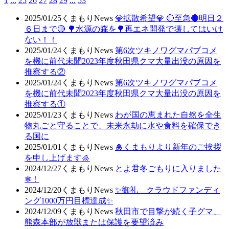
1
...
25
26
27
28
29
...
53
2025/01/25
くまもりNews
💎拡散希望💎 🔴至急🔴明日２
６日まで🔴 🌳水源の森を🌳再エネ開発で壊してはいけ
ない！！
2025/01/24
くまもりNews
第6次ツキノワグマパブコメ
を機に前代未聞2023年度秋田県クマ大量出没の原因を
推察する②
2025/01/24
くまもりNews
第6次ツキノワグマパブコメ
を機に前代未聞2023年度秋田県クマ大量出没の原因を
推察する①
2025/01/23
くまもりNews
わが国の恵まれた自然を全生
物丸ごと守ることで、未来永劫に水や食料を確保でき
る国に
2025/01/01
くまもりNews
🎍くまもりより新年のご挨拶
を申し上げます🎍
2024/12/27
くまもりNews
とよ君冬ごもりに入りました
❄！
2024/12/20
くまもりNews
✨御礼 クラウドファンディ
ング1000万円目標達成✨
2024/12/09
くまもりNews
秋田市で目撃が続く子グマ、
熊森本部が放獣または保護を要望済み