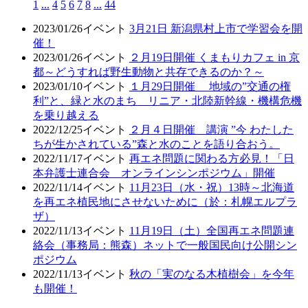
1
...
4
5
6
7
8
...
44
2023/01/26
イベント
3月21日 新潟県村上市で学習会を開
催！
2023/01/26
イベント
２月19日開催 くまもりカフェ in 京
都～どうすれば野生動物と共存できるのか？～
2023/01/10
イベント
１月29日開催 地域の”交通の権
利”と、緑と水のまち リニア・北陸新幹線・機構危機
を乗り越える
2022/12/25
イベント
２月４日開催 講演 ”今 わたした
ちが生かされている”森と水のことを語り合おう。
2022/11/17
イベント
再エネ問題に関わる方必見！「日
本弁護士連合会 オンラインシンポジウム」開催
2022/11/14
イベント
11月23日（水・祝）13時～北海道
を再エネ植民地にさせないために（於：札幌エルプラ
ザ）
2022/11/13
イベント
11月19日（土）全国再エネ問題連
絡会（事務局：熊森）ネットで一般国民向け公開シン
ポジウム
2022/11/13
イベント
秋の「実のなる木植樹会」を今年
も開催！