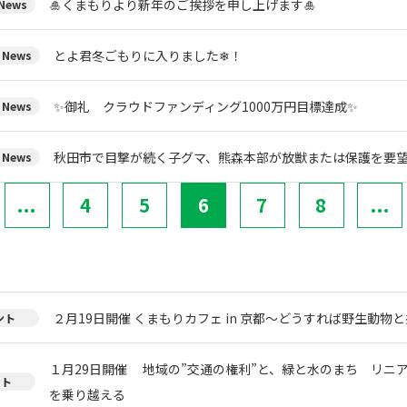
🎍くまもりより新年のご挨拶を申し上げます🎍
ews
とよ君冬ごもりに入りました❄！
News
✨御礼 クラウドファンディング1000万円目標達成✨
News
秋田市で目撃が続く子グマ、熊森本部が放獣または保護を要
News
...
4
5
6
7
8
...
２月19日開催 くまもりカフェ in 京都～どうすれば野生動物
ント
１月29日開催 地域の”交通の権利”と、緑と水のまち リニ
ント
を乗り越える