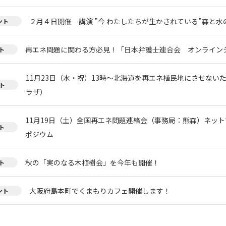
２月４日開催 講演 ”今 わたしたちが生かされている”森と
ント
再エネ問題に関わる方必見！「日本弁護士連合会 オンライン
ト
11月23日（水・祝）13時～北海道を再エネ植民地にさせない
ト
ラザ）
11月19日（土）全国再エネ問題連絡会（事務局：熊森）ネッ
ト
ポジウム
秋の「実のなる木植樹会」を今年も開催！
ト
大阪府島本町でくまもりカフェ開催します！
ント