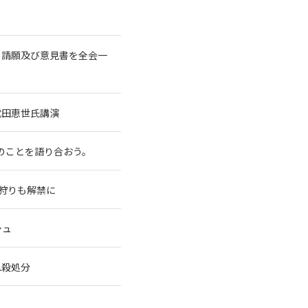
る請願及び意見書を全会一
武田恵世氏講演
水のことを語り合おう。
穴狩りも解禁に
シュ
れ殺処分