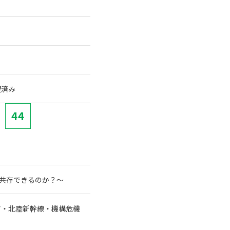
望済み
44
と共存できるのか？～
ア・北陸新幹線・機構危機