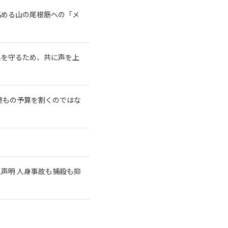
高める山の尾根筋への「メ
系を守るため、共に声を上
億もの予算を割くのではな
急声明 人身事故も捕殺も抑