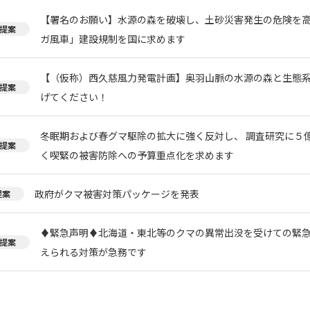
【署名のお願い】水源の森を破壊し、土砂災害発生の危険を
提案
ガ風車」建設規制を国に求めます
【（仮称）西久慈風力発電計画】奥羽山脈の水源の森と生態
提案
げてください！
冬眠期および春グマ駆除の拡大に強く反対し、 調査研究に５
提案
く喫緊の被害防除への予算重点化を求めます
政府がクマ被害対策パッケージを発表
提案
♦️緊急声明♦️北海道・東北等のクマの異常出没を受けての緊
提案
えられる対策が急務です