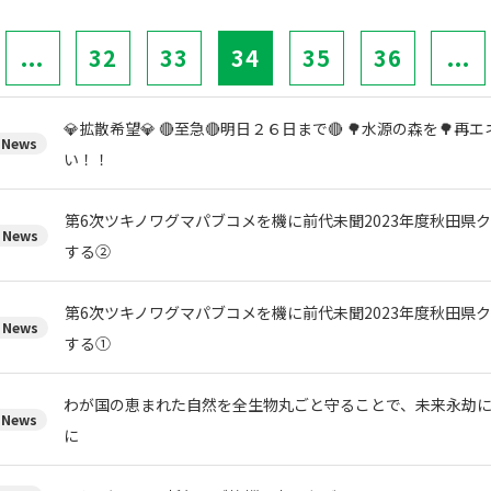
...
32
33
34
35
36
...
💎拡散希望💎 🔴至急🔴明日２６日まで🔴 🌳水源の森を🌳
News
い！！
第6次ツキノワグマパブコメを機に前代未聞2023年度秋田県
News
する②
第6次ツキノワグマパブコメを機に前代未聞2023年度秋田県
News
する①
わが国の恵まれた自然を全生物丸ごと守ることで、未来永劫
News
に