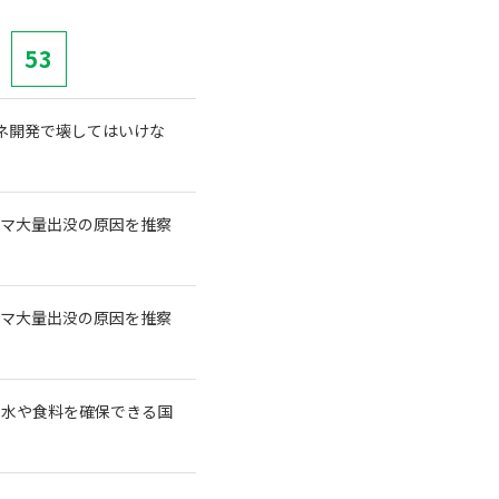
53
再エネ開発で壊してはいけな
クマ大量出没の原因を推察
クマ大量出没の原因を推察
に水や食料を確保できる国