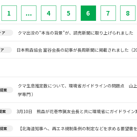
1
...
4
5
6
7
8
クマ出没の“本当の背景”が、読売新聞に取り上げられました
ィア
日本熊森協会 室谷会長の記事が長周新聞に掲載されました（20
ィア
クマ生息推定数について、環境省ガイドラインの問題点 山上
提案
学専門 ）
3月10日 熊森が花巻市猟友会長と共に環境省にガイドライン
提案
【北海道知事へ、再エネ規制条例の制定などを求める要望書
提案