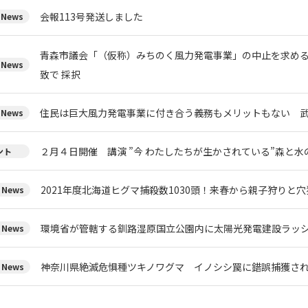
会報113号発送しました
News
青森市議会「（仮称）みちのく風力発電事業」の中止を求め
News
致で 採択
住民は巨大風力発電事業に付き合う義務もメリットもない 
News
２月４日開催 講演 ”今 わたしたちが生かされている”森と
ント
2021年度北海道ヒグマ捕殺数1030頭！来春から親子狩りと
News
環境省が管轄する釧路湿原国立公園内に太陽光発電建設ラッ
News
神奈川県絶滅危惧種ツキノワグマ イノシシ罠に錯誤捕獲さ
News