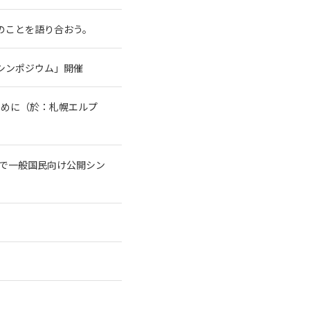
水のことを語り合おう。
シンポジウム」開催
ために（於：札幌エルプ
トで一般国民向け公開シン