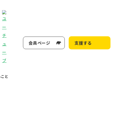
会員ページ
支援する
ること