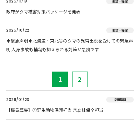
2025/11/18
要望・提案
政府がクマ被害対策パッケージを発表
2025/10/22
要望・提案
♦️緊急声明♦️北海道・東北等のクマの異常出没を受けての緊急声
明 人身事故も捕殺も抑えられる対策が急務です
1
2
2026/01/23
採用情報
【職員募集】①野生動物保護担当 ②森林保全担当