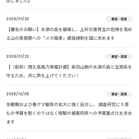
出しました】
2026/01/23
要望・提案
【署名のお願い】水源の森を破壊し、土砂災害発生の危険を高め
る山の尾根筋への「メガ風車」建設規制を国に求めます
2026/01/22
要望・提案
【（仮称）西久慈風力発電計画】奥羽山脈の水源の森と生態系を
守るため、共に声を上げてください！
2025/12/05
要望・提案
冬眠期および春グマ駆除の拡大に強く反対し、 調査研究に５億
もの予算を割くのではなく喫緊の被害防除への予算重点化を求め
ます