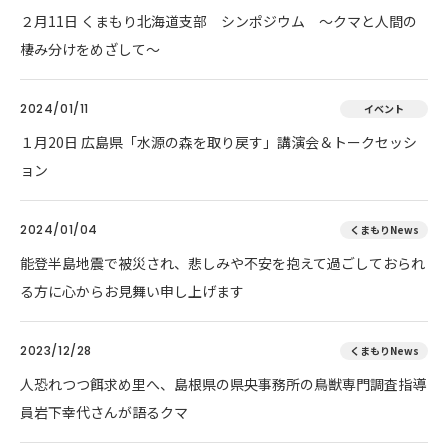
２月11日 くまもり北海道支部 シンポジウム ～クマと人間の
棲み分けをめざして～
2024/01/11
イベント
１月20日 広島県「水源の森を取り戻す」講演会＆トークセッシ
ョン
2024/01/04
くまもりNews
能登半島地震で被災され、悲しみや不安を抱えて過ごしておられ
る方に心からお見舞い申し上げます
2023/12/28
くまもりNews
人恐れつつ餌求め里へ、島根県の県央事務所の鳥獣専門調査指導
員岩下幸代さんが語るクマ