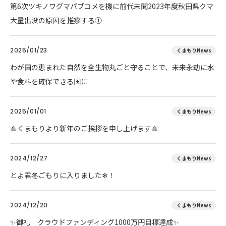
第6次ツキノワグマパブコメを機に前代未聞2023年度秋田県クマ
大量出没の原因を推察する①
2025/01/23
くまもりNews
わが国の恵まれた自然を全生物丸ごと守ることで、未来永劫に水
や食料を確保できる国に
2025/01/01
くまもりNews
🎍くまもりより新年のご挨拶を申し上げます🎍
2024/12/27
くまもりNews
とよ君冬ごもりに入りました❄！
2024/12/20
くまもりNews
✨御礼 クラウドファンディング1000万円目標達成✨