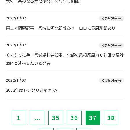
秋の「実のなる木植樹会」を今年も開催！
2022/11/07
くまもりNews
再エネ問題記事 宮城に河北新報あり 山口に長周新聞あり
2022/11/07
くまもりNews
くまもり拍手：宮城県村井知事、北部の尾根筋風力６計画の反対
団体と連携したいと発言
2022/11/07
くまもりNews
2022年度ドングリ充足のお礼
1
...
35
36
37
38