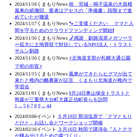
2024/11/18
くまもりNews
祝 宮城・鳴子温泉の大規模
風車白紙撤回、業者はアセスの「準備書」段階まで進
めていたが撤退
2024/11/17
くまもりNews
🐾ご支援ください クマと人
間を守るためのクラウドファンディング開始❗
2024/11/16
くまもりNews
🗾感謝 釧路湿原メガソーラ
ー拡大に土地買収で対抗しているNPO法人・トラスト
サルン釧路
2024/11/16
くまもりNews
⚡北海道支部が札幌大通公園
で初の街宣⚡
2024/11/15
くまもりNews
風車ができたらヒグマが出て
来たと稚内の酪農家が証言 くまもり北海道が稚内で
学習会
2024/11/01
くまもりNews
9月24日奥山保全トラストと
熊森が三重県大台町大森正信町長らを訪問
1
...
5
6
7
8
9
...
44
2024/03/06
イベント
５月19日 那須塩原で「クマともり
とひと」お話し会とワークショップ開催
2024/02/16
イベント
３月16日 秋田で講演会『人とクマ
が棲み分けるための森づくり』