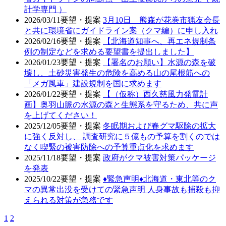
計学専門 ）
2026/03/11
要望・提案
3月10日 熊森が花巻市猟友会長
と共に環境省にガイドライン案（クマ編）に申し入れ
2026/02/16
要望・提案
【北海道知事へ、再エネ規制条
例の制定などを求める要望書を提出しました】
2026/01/23
要望・提案
【署名のお願い】水源の森を破
壊し、土砂災害発生の危険を高める山の尾根筋への
「メガ風車」建設規制を国に求めます
2026/01/22
要望・提案
【（仮称）西久慈風力発電計
画】奥羽山脈の水源の森と生態系を守るため、共に声
を上げてください！
2025/12/05
要望・提案
冬眠期および春グマ駆除の拡大
に強く反対し、 調査研究に５億もの予算を割くのでは
なく喫緊の被害防除への予算重点化を求めます
2025/11/18
要望・提案
政府がクマ被害対策パッケージ
を発表
2025/10/22
要望・提案
♦️緊急声明♦️北海道・東北等のク
マの異常出没を受けての緊急声明 人身事故も捕殺も抑
えられる対策が急務です
1
2