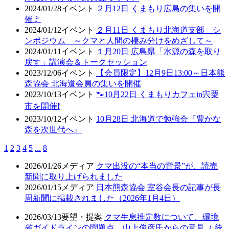
2024/01/28
イベント
２月12日 くまもり広島の集いを開
催🚩
2024/01/12
イベント
２月11日 くまもり北海道支部 シ
ンポジウム ～クマと人間の棲み分けをめざして～
2024/01/11
イベント
１月20日 広島県「水源の森を取り
戻す」講演会＆トークセッション
2023/12/06
イベント
【会員限定】12月9日13:00～日本熊
森協会 北海道会員の集いを開催
2023/10/13
イベント
🐾10月22日 くまもりカフェin宍粟
市を開催❗
2023/10/12
イベント
10月28日 北海道で勉強会『豊かな
森を次世代へ』
1
2
3
4
5
...
8
2026/01/26
メディア
クマ出没の“本当の背景”が、読売
新聞に取り上げられました
2026/01/15
メディア
日本熊森協会 室谷会長の記事が長
周新聞に掲載されました（2026年1月4日）
2026/03/13
要望・提案
クマ生息推定数について、環境
省ガイドラインの問題点 山上俊彦氏からの意見（ 統