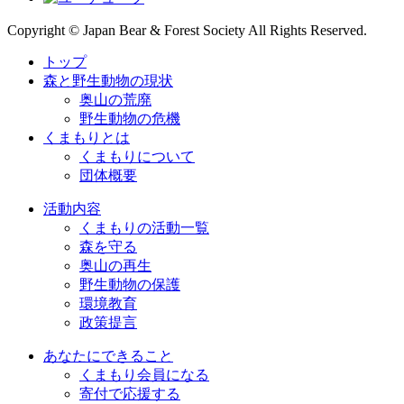
Copyright © Japan Bear & Forest Society All Rights Reserved.
トップ
森と野生動物の現状
奥山の荒廃
野生動物の危機
くまもりとは
くまもりについて
団体概要
活動内容
くまもりの活動一覧
森を守る
奥山の再生
野生動物の保護
環境教育
政策提言
あなたにできること
くまもり会員になる
寄付で応援する