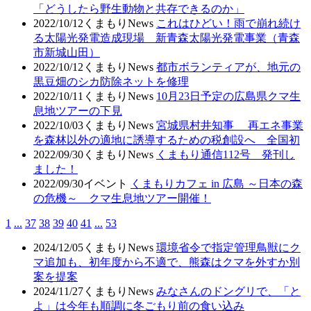
「どうしたら野生動物と共存できるのか」
2022/10/12
くまもりNews
これはひどい！雨で崩れ続け
る太陽光発電造成現場 新青森太陽光発電事業（青森
市新城山田）
2022/10/12
くまもりNews
都市ボランティアが、地元の
黒豆畑のシカ防除ネットを修理
2022/10/11
くまもりNews
10月23日予定の広島県クマ生
息地ツアーの下見
2022/10/03
くまもりNews
宮城県村井知事 再エネ事業
を森林以外の適地に誘導するための税創設へ 全国初
2022/09/30
くまもりNews
くまもり通信112号 発刊し
ました！
2022/09/30
イベント
くまもりカフェ in 広島 ～日本の森
の危機～ クマ生息地ツアー開催！
1
...
37
38
39
40
41
...
53
2024/12/05
くまもりNews
環境省令で指定管理鳥獣にク
マ追加も、初年度から不適で、熊森はクマを外すか別
案を提案
2024/11/27
くまもりNews
みなさんのドングリで、「と
よ」は今年も順調に冬ごもり前の食い込み