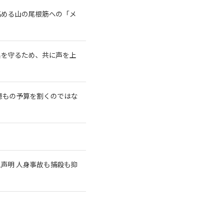
高める山の尾根筋への「メ
系を守るため、共に声を上
億もの予算を割くのではな
急声明 人身事故も捕殺も抑