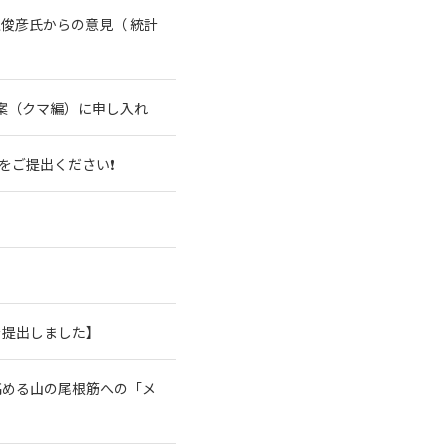
俊彦氏からの意見（ 統計
案（クマ編）に申し入れ
をご提出ください❗
を提出しました】
高める山の尾根筋への「メ