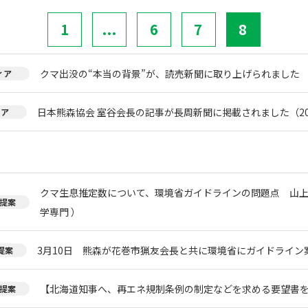
1
...
6
7
8
クマ出没の“本当の背景”が、読売新聞に取り上げられました
ィア
日本熊森協会 室谷会長の記事が長周新聞に掲載されました（20
ィア
クマ生息推定数について、環境省ガイドラインの問題点 山上
提案
学専門 ）
3月10日 熊森が花巻市猟友会長と共に環境省にガイドライン
提案
【北海道知事へ、再エネ規制条例の制定などを求める要望書
提案