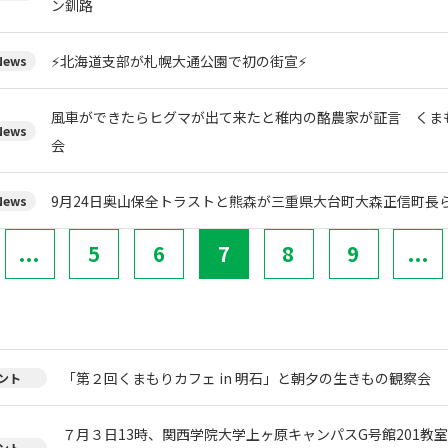
ン釧路
⚡北海道支部が札幌大通公園で初の街宣⚡
ews
風車ができたらヒグマが出て来たと稚内の酪農家が証言 くま
ews
会
9月24日奥山保全トラストと熊森が三重県大台町大森正信町長
ews
...
5
6
7
8
9
...
「第２回くまもりカフェ in 明石」と朝夕の生きもの観察会
ント
７月３日13時、関西学院大学上ヶ原キャンパスG号館201教
ント