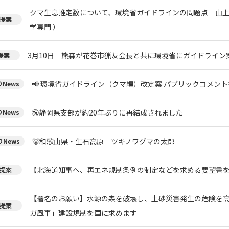
クマ生息推定数について、環境省ガイドラインの問題点 山上
提案
学専門 ）
3月10日 熊森が花巻市猟友会長と共に環境省にガイドライン
提案
📢 環境省ガイドライン（クマ編）改定案 パブリックコメント
News
㊗️静岡県支部が約20年ぶりに再結成されました
News
🐻和歌山県・生石高原 ツキノワグマの太郎
News
【北海道知事へ、再エネ規制条例の制定などを求める要望書
提案
【署名のお願い】水源の森を破壊し、土砂災害発生の危険を
提案
ガ風車」建設規制を国に求めます