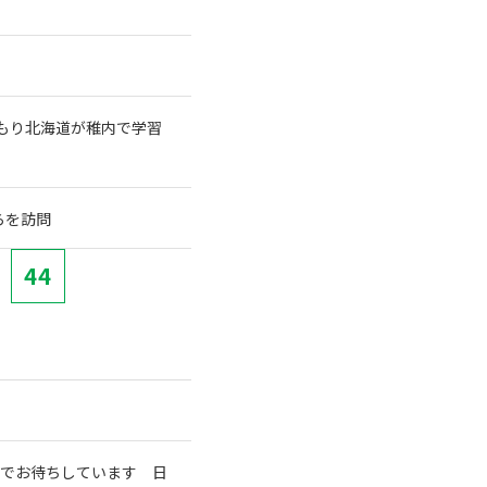
もり北海道が稚内で学習
らを訪問
44
室でお待ちしています 日