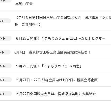
本奥山学会
【７月３日第11回日本奥山学会研究発表会 記念講演「シカ
ント
氏 ご参加を！】
６月25日開催！ くまもりカフェ in 三田 ～森と水とクマ～
ント
6月4日 東京都世田谷区烏山区民会館に集結を！
ント
５月29日開催！「くまもりカフェ in 西宮」
ント
５月21日・22日 熊森会員向け1泊2日の観察会等企画
ント
５月22日全国熊森会員は、宮城県加美町に大集結を
ント