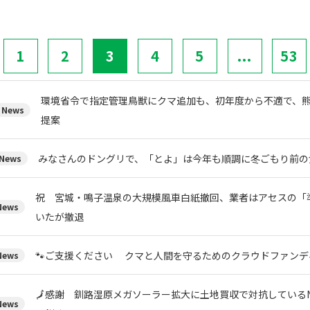
1
2
3
4
5
...
53
環境省令で指定管理鳥獣にクマ追加も、初年度から不適で、
News
提案
みなさんのドングリで、「とよ」は今年も順調に冬ごもり前の
News
祝 宮城・鳴子温泉の大規模風車白紙撤回、業者はアセスの「
ews
いたが撤退
🐾ご支援ください クマと人間を守るためのクラウドファンデ
ews
🗾感謝 釧路湿原メガソーラー拡大に土地買収で対抗している
ews