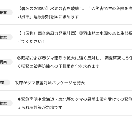
【署名のお願い】水源の森を破壊し、土砂災害発生の危険を
提案
ガ風車」建設規制を国に求めます
【（仮称）西久慈風力発電計画】奥羽山脈の水源の森と生態
提案
げてください！
冬眠期および春グマ駆除の拡大に強く反対し、 調査研究に５
提案
く喫緊の被害防除への予算重点化を求めます
政府がクマ被害対策パッケージを発表
提案
♦️緊急声明♦️北海道・東北等のクマの異常出没を受けての緊
提案
えられる対策が急務です