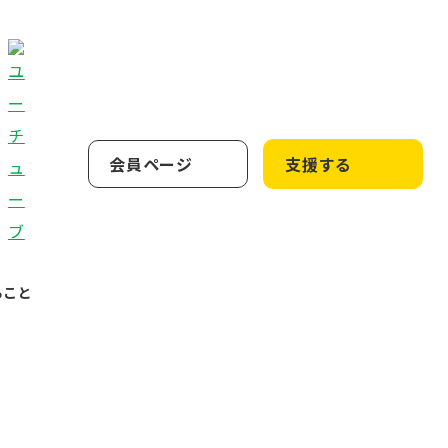
会員ページ
支援する
ること