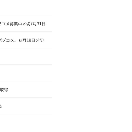
コメ募集中〆切7月31日
ブコメ、６月19日〆切
を取得
る