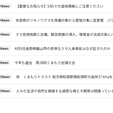
【重要なお知らせ】SNSでの虚偽情報にご注意ください
News
奈良県がツキノワグマを保護対象から管理対象に変更案 パブ
News
クマ危険鳥獣と定義、緊急銃猟の導入、環境省が法成立後にパ
News
4月9日長野県飯山市の悲惨なクマ人身事故はなぜ起きたのか
News
今年も盛会 第28回くまもり全国大会
News
㊗ くまもりトラスト 岩手県和賀郡西和賀町の森林27.6ha
News
人々の生活や自然を破壊する過度な再エネ開発は間違ってい
News