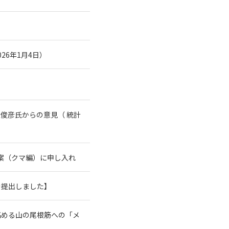
26年1月4日）
俊彦氏からの意見（ 統計
案（クマ編）に申し入れ
を提出しました】
高める山の尾根筋への「メ