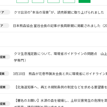
クマ出没の“本当の背景”が、読売新聞に取り上げられました
ィア
日本熊森協会 室谷会長の記事が長周新聞に掲載されました（20
ィア
クマ生息推定数について、環境省ガイドラインの問題点 山上
提案
学専門 ）
3月10日 熊森が花巻市猟友会長と共に環境省にガイドライン
提案
【北海道知事へ、再エネ規制条例の制定などを求める要望書
提案
【署名のお願い】水源の森を破壊し、土砂災害発生の危険を
提案
ガ風車」建設規制を国に求めます