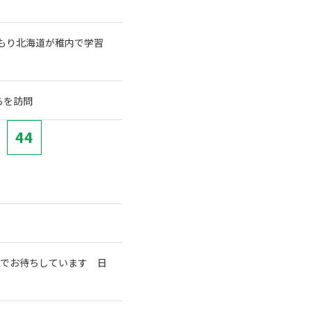
もり北海道が稚内で学習
らを訪問
44
室でお待ちしています 日