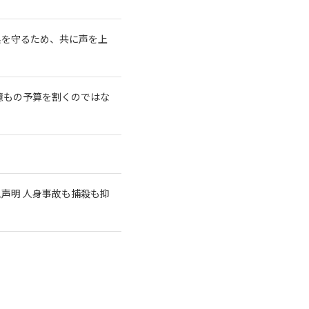
系を守るため、共に声を上
億もの予算を割くのではな
急声明 人身事故も捕殺も抑