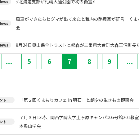
⚡北海道支部が札幌大通公園で初の街宣⚡
ews
風車ができたらヒグマが出て来たと稚内の酪農家が証言 くま
ews
会
9月24日奥山保全トラストと熊森が三重県大台町大森正信町長
ews
...
5
6
7
8
9
...
「第２回くまもりカフェ in 明石」と朝夕の生きもの観察会
ント
７月３日13時、関西学院大学上ヶ原キャンパスG号館201教
ント
本奥山学会