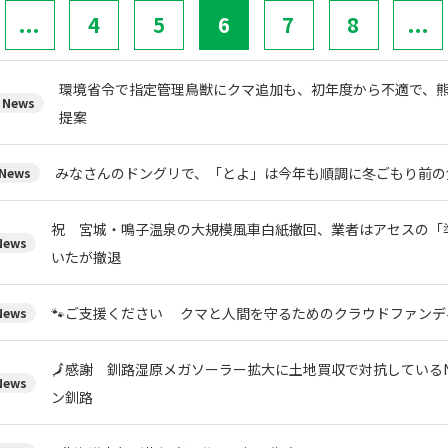
...
4
5
6
7
8
...
環境省令で指定管理鳥獣にクマ追加も、初年度から不適で、
News
提案
みなさんのドングリで、「とよ」は今年も順調に冬ごもり前の
News
祝 宮城・鳴子温泉の大規模風車白紙撤回、業者はアセスの「
ews
いたが撤退
🐾ご支援ください クマと人間を守るためのクラウドファンデ
ews
🗾感謝 釧路湿原メガソーラー拡大に土地買収で対抗している
ews
ン釧路