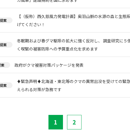
【（仮称）西久慈風力発電計画】奥羽山脈の水源の森と生態
提案
げてください！
冬眠期および春グマ駆除の拡大に強く反対し、 調査研究に５
提案
く喫緊の被害防除への予算重点化を求めます
政府がクマ被害対策パッケージを発表
提案
♦️緊急声明♦️北海道・東北等のクマの異常出没を受けての緊
提案
えられる対策が急務です
1
2