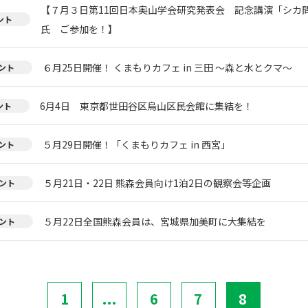
【７月３日第11回日本奥山学会研究発表会 記念講演「シカ
ント
氏 ご参加を！】
６月25日開催！ くまもりカフェ in 三田 ～森と水とクマ～
ント
6月4日 東京都世田谷区烏山区民会館に集結を！
ント
５月29日開催！「くまもりカフェ in 西宮」
ント
５月21日・22日 熊森会員向け1泊2日の観察会等企画
ント
５月22日全国熊森会員は、宮城県加美町に大集結を
ント
1
...
6
7
8