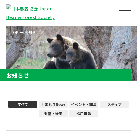
TOP
お知らせ
お知らせ
すべて
くまもりNews
イベント・講演
メディア
要望・提案
採用情報