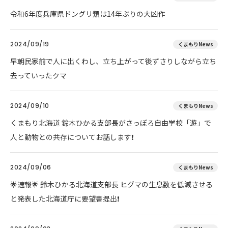
令和6年度兵庫県ドングリ類は14年ぶりの大凶作
2024/09/19
くまもりNews
早朝民家前で人に出くわし、立ち上がって後ずさりしながら立ち
去っていったクマ
2024/09/10
くまもりNews
くまもり北海道 鈴木ひかる支部長がさっぽろ自由学校「遊」で
人と動物との共存についてお話します❗
2024/09/06
くまもりNews
🌟速報🌟 鈴木ひかる北海道支部長 ヒグマの生息数を低減させる
と発表した北海道庁に要望書提出❗