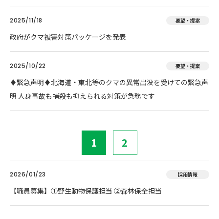
2025/11/18
要望・提案
政府がクマ被害対策パッケージを発表
2025/10/22
要望・提案
♦️緊急声明♦️北海道・東北等のクマの異常出没を受けての緊急声
明 人身事故も捕殺も抑えられる対策が急務です
1
2
2026/01/23
採用情報
【職員募集】①野生動物保護担当 ②森林保全担当