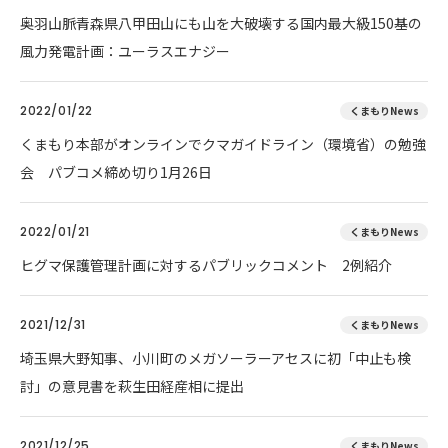
奥羽山脈青森県八甲田山にも山を大破壊する国内最大級150基の
風力発電計画：ユーラスエナジー
2022/01/22
くまもりNews
くまもり本部がオンラインでクマガイドライン（環境省）の勉強
会 パブコメ締め切り1月26日
2022/01/21
くまもりNews
ヒグマ保護管理計画に対するパブリックコメント 2例紹介
2021/12/31
くまもりNews
埼玉県大野知事、小川町のメガソーラーアセスに初「中止も検
討」の意見書を萩生田経産相に提出
2021/12/25
くまもりNews