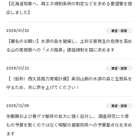
【北海道知事へ、再エネ規制条例の制定などを求める要望書を提
出しました】
2026/01/23
要望・提案
【署名のお願い】水源の森を破壊し、土砂災害発生の危険を高め
る山の尾根筋への「メガ風車」建設規制を国に求めます
2026/01/22
要望・提案
【（仮称）西久慈風力発電計画】奥羽山脈の水源の森と生態系を
守るため、共に声を上げてください！
2025/12/05
要望・提案
冬眠期および春グマ駆除の拡大に強く反対し、 調査研究に５億
もの予算を割くのではなく喫緊の被害防除への予算重点化を求め
ます