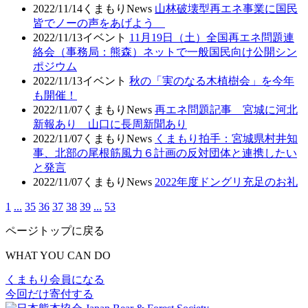
2022/11/14
くまもりNews
山林破壊型再エネ事業に国民
皆でノーの声をあげよう
2022/11/13
イベント
11月19日（土）全国再エネ問題連
絡会（事務局：熊森）ネットで一般国民向け公開シン
ポジウム
2022/11/13
イベント
秋の「実のなる木植樹会」を今年
も開催！
2022/11/07
くまもりNews
再エネ問題記事 宮城に河北
新報あり 山口に長周新聞あり
2022/11/07
くまもりNews
くまもり拍手：宮城県村井知
事、北部の尾根筋風力６計画の反対団体と連携したい
と発言
2022/11/07
くまもりNews
2022年度ドングリ充足のお礼
1
...
35
36
37
38
39
...
53
ページトップに戻る
WHAT YOU CAN DO
くまもり会員になる
今回だけ寄付する