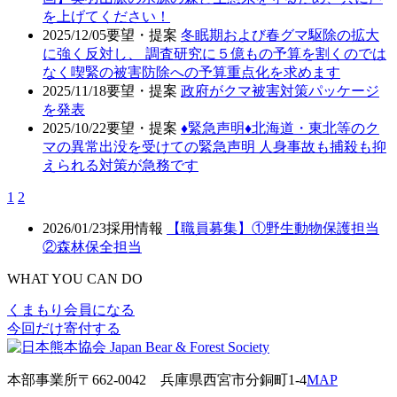
を上げてください！
2025/12/05
要望・提案
冬眠期および春グマ駆除の拡大
に強く反対し、 調査研究に５億もの予算を割くのでは
なく喫緊の被害防除への予算重点化を求めます
2025/11/18
要望・提案
政府がクマ被害対策パッケージ
を発表
2025/10/22
要望・提案
♦️緊急声明♦️北海道・東北等のク
マの異常出没を受けての緊急声明 人身事故も捕殺も抑
えられる対策が急務です
1
2
2026/01/23
採用情報
【職員募集】①野生動物保護担当
②森林保全担当
WHAT YOU CAN DO
くまもり会員になる
今回だけ寄付する
本部事業所
〒662-0042
兵庫県西宮市分銅町1-4
MAP