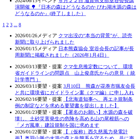
2024/06/15
イベント
６月２２日 滋賀県支部室谷会長講
演開催 🌳『日本の森はどうなるのか びわ湖水源の森は
どうなるのか』(終了しました）
1
2
3
...
8
2026/01/26
メディア
クマ出没の“本当の背景”が、読売
新聞に取り上げられました
2026/01/15
メディア
日本熊森協会 室谷会長の記事が長
周新聞に掲載されました（2026年1月4日）
2026/03/13
要望・提案
クマ生息推定数について、環境
省ガイドラインの問題点 山上俊彦氏からの意見（ 統
計学専門 ）
2026/03/11
要望・提案
3月10日 熊森が花巻市猟友会長
と共に環境省にガイドライン案（クマ編）に申し入れ
2026/02/16
要望・提案
【北海道知事へ、再エネ規制条
例の制定などを求める要望書を提出しました】
2026/01/23
要望・提案
【署名のお願い】水源の森を破
壊し、土砂災害発生の危険を高める山の尾根筋への
「メガ風車」建設規制を国に求めます
2026/01/22
要望・提案
【（仮称）西久慈風力発電計
画】奥羽山脈の水源の森と生態系を守るため、共に声