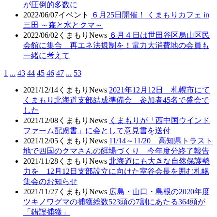
が圧倒的多数に
2022/06/07
イベント
６月25日開催！ くまもりカフェ in
三田 ～森と水とクマ～
2022/06/02
くまもりNews
６月４日は世田谷区烏山区民
会館に集合 再エネ法規制を！電力大消費地の会員も
一緒に考えて
1
...
43
44
45
46
47
...
53
2021/12/14
くまもりNews
2021年12月12日 札幌市にて
くまもり北海道支部結成準備会 参加者45名で盛会で
した
2021/12/08
くまもりNews
くまもりが「西中国ウインド
ファーム配慮書」に会として意見書を送付
2021/12/05
くまもりNews
11/14～11/20 高知県トラスト
地で四国のクマさんの餌場づくり 今年度分終了報告
2021/11/28
くまもりNews
北海道にも大きな自然保護勢
力を 12月12日支部設立に向けた室谷会長を囲む札幌
集会のお知らせ
2021/11/27
くまもりNews
広島・山口・島根の2020年度
ツキノワグマの捕獲総数523頭の7割にあたる364頭が
「錯誤捕獲」