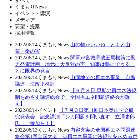
すべて
くまもりNews
イベント・講演
メディア
要望・提案
採用情報
2022/06/14
くまもりNews
山の物がいいね とよと山
菜・桑の実
2022/06/14
くまもりNews
関電が宮城県蔵王尾根筋に風
力発電計画、地元に大反対の声、知事は県にできるこ
とに限界の発言
2022/06/14
くまもりNews
山間地での再エネ事業 自民
議連、法改正検討
2022/06/14
くまもりNews
【６月８日 早期の再エネ法規
制をめざす議連総会で、全国再エネ問題連絡会が訴
え】
2022/06/14
イベント
【７月３日第11回日本奥山学会研
究発表会 記念講演「シカ問題を問い直す」立澤史郎
氏 ご参加を！】
2022/06/13
くまもりNews
内容充実の全国再エネ問題連
絡会第1回全国大会 ◎再エネ事業に法規制を求める声