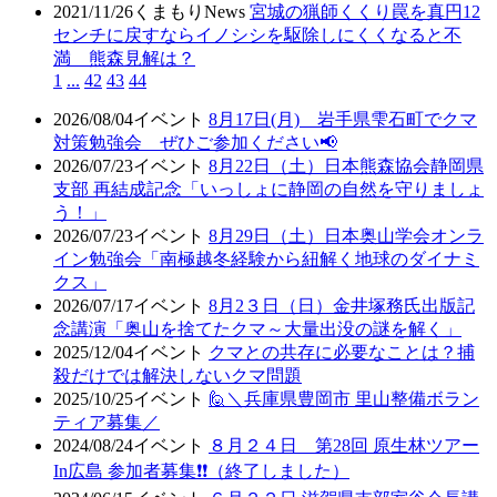
2021/11/26
くまもりNews
宮城の猟師くくり罠を真円12
センチに戻すならイノシシを駆除しにくくなると不
満 熊森見解は？
1
...
42
43
44
2026/08/04
イベント
8月17日(月) 岩手県雫石町でクマ
対策勉強会 ぜひご参加ください📢
2026/07/23
イベント
8月22日（土）日本熊森協会静岡県
支部 再結成記念「いっしょに静岡の自然を守りましょ
う！」
2026/07/23
イベント
8月29日（土）日本奥山学会オンラ
イン勉強会「南極越冬経験から紐解く地球のダイナミ
クス」
2026/07/17
イベント
8月2３日（日）金井塚務氏出版記
念講演「奥山を捨てたクマ～大量出没の謎を解く」
2025/12/04
イベント
クマとの共存に必要なことは？捕
殺だけでは解決しないクマ問題
2025/10/25
イベント
🙋＼兵庫県豊岡市 里山整備ボラン
ティア募集／
2024/08/24
イベント
８月２４日 第28回 原生林ツアー
In広島 参加者募集❗❗（終了しました）