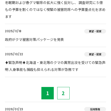
冬眠期および春グマ駆除の拡大に強く反対し、 調査研究に５億
もの予算を割くのではなく喫緊の被害防除への予算重点化を求め
ます
2025/11/18
要望・提案
政府がクマ被害対策パッケージを発表
2025/10/22
要望・提案
♦️緊急声明♦️北海道・東北等のクマの異常出没を受けての緊急声
明 人身事故も捕殺も抑えられる対策が急務です
1
2
2026/01/23
採用情報