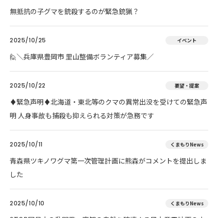
無抵抗の子グマを銃殺するのが緊急銃猟？
2025/10/25
イベント
🙋＼兵庫県豊岡市 里山整備ボランティア募集／
2025/10/22
要望・提案
♦️緊急声明♦️北海道・東北等のクマの異常出没を受けての緊急声
明 人身事故も捕殺も抑えられる対策が急務です
2025/10/11
くまもりNews
青森県ツキノワグマ第一次管理計画に熊森がコメントを提出しま
した
2025/10/10
くまもりNews