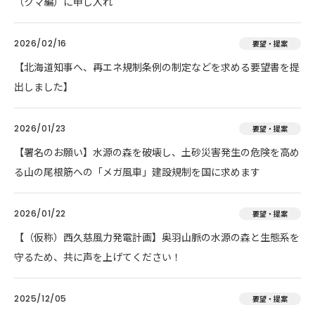
（クマ編）に申し入れ
2026/02/16
要望・提案
【北海道知事へ、再エネ規制条例の制定などを求める要望書を提
出しました】
2026/01/23
要望・提案
【署名のお願い】水源の森を破壊し、土砂災害発生の危険を高め
る山の尾根筋への「メガ風車」建設規制を国に求めます
2026/01/22
要望・提案
【（仮称）西久慈風力発電計画】奥羽山脈の水源の森と生態系を
守るため、共に声を上げてください！
2025/12/05
要望・提案