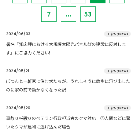
7
...
53
2024/06/03
くまもりNews
署名『知床岬における大規模太陽光パネル群の建設に反対しま
す』にご協力ください❗
2024/05/21
くまもりNews
ぽつんと一軒家に住む犬たちが、うれしそうに散歩に飛び出した
のに家の前で動かなくなった訳
2024/05/20
くまもりNews
事故０捕殺０のベテラン行政担当者のクマ対応 ③人間などに驚
いたクマが建物に逃げ込んだ場合